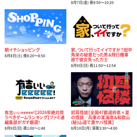
8月7日(金) 夜9:50〜10:20
朝イチショッピング
家、ついて行ってイイですか？田中
角栄の秘書だった男＆飛行機事
8月8日(土) 夜8:20〜8:50
故で彼女失った力士
8月9日(日) 夜11:50〜12:54
有吉ぃぃeeeee!【2026年絶対買
初耳怪談【全国47都道府県×夏
うべきゲームランキング】ファミ通
の怪談／兵庫の某海岸＆和歌山
編集部がガチ厳選！
(秘)山道で激ヤバ怪異】
8月9日(日) 夜1:00〜1:48
8月10日(月) 深夜3:30〜4:00