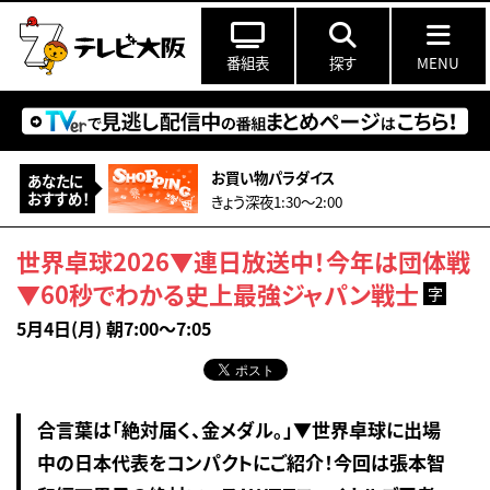
番組表
探す
MENU
お買い物パラダイス
あなたに
おすすめ！
きょう深夜1:30〜2:00
世界卓球2026▼連日放送中！今年は団体戦
▼60秒でわかる史上最強ジャパン戦士
字
5月4日(月) 朝7:00～7:05
合言葉は「絶対届く、金メダル。」▼世界卓球に出場
中の日本代表をコンパクトにご紹介！今回は張本智