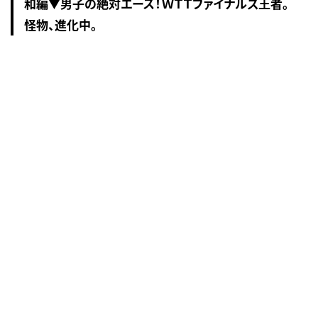
和編▼男子の絶対エース！ＷＴＴファイナルズ王者。
怪物、進化中。