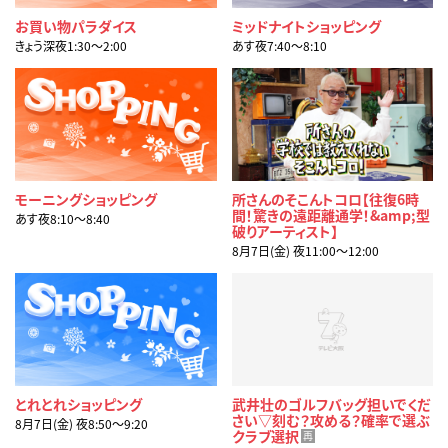
お買い物パラダイス
ミッドナイトショッピング
きょう深夜1:30〜2:00
あす夜7:40〜8:10
モーニングショッピング
所さんのそこんトコロ【往復6時
間！驚きの遠距離通学！&amp;型
あす夜8:10〜8:40
破りアーティスト】
8月7日(金) 夜11:00〜12:00
とれとれショッピング
武井壮のゴルフバッグ担いでくだ
さい▽刻む？攻める？確率で選ぶ
8月7日(金) 夜8:50〜9:20
クラブ選択
再