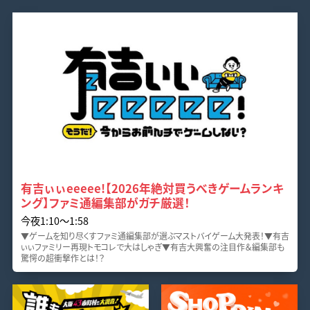
有吉ぃぃeeeee!【2026年絶対買うべきゲームランキ
ング】ファミ通編集部がガチ厳選！
今夜1:10〜1:58
▼ゲームを知り尽くすファミ通編集部が選ぶマストバイゲーム大発表！▼有吉
ぃぃファミリー再現トモコレで大はしゃぎ▼有吉大興奮の注目作＆編集部も
驚愕の超衝撃作とは！？