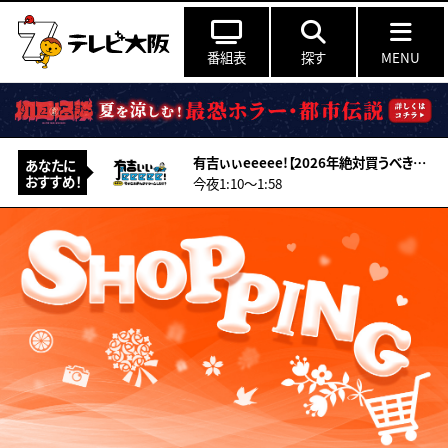
番組表
探す
MENU
有吉ぃぃeeeee!【2026年絶対買うべきゲームランキング】ファミ通編集部がガチ厳選！
あなたに
おすすめ！
今夜1:10〜1:58