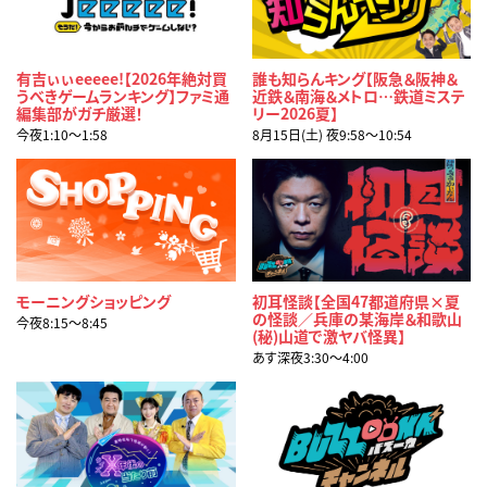
有吉ぃぃeeeee!【2026年絶対買
誰も知らんキング【阪急＆阪神＆
うべきゲームランキング】ファミ通
近鉄＆南海＆メトロ…鉄道ミステ
編集部がガチ厳選！
リー2026夏】
今夜1:10〜1:58
8月15日(土) 夜9:58〜10:54
モーニングショッピング
初耳怪談【全国47都道府県×夏
の怪談／兵庫の某海岸＆和歌山
今夜8:15〜8:45
(秘)山道で激ヤバ怪異】
あす深夜3:30〜4:00