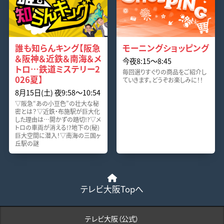
誰も知らんキング【阪急
モーニングショッピング
＆阪神＆近鉄＆南海＆メ
今夜8:15〜8:45
トロ…鉄道ミステリー2
毎回選りすぐりの商品をご紹介し
026夏】
ていきます。どうぞお楽しみに！！
8月15日(土) 夜9:58〜10:54
▽阪急“あの小豆色”の壮大な秘
密とは？▽近鉄・布施駅が巨大化
した理由は…開かずの踏切!?▽メ
トロの車両が消える!?地下の(秘)
巨大空間に潜入！▽南海の三国ヶ
丘駅の謎
テレビ大阪Topへ
テレビ大阪（公式）