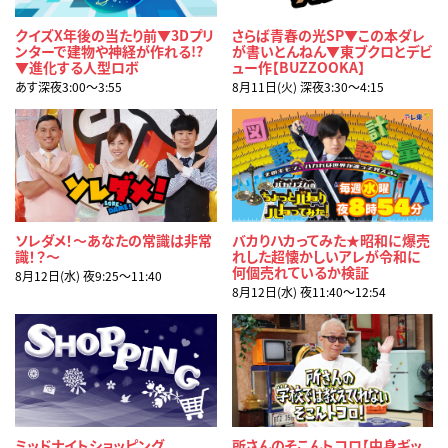
クイズX年後の当たり前▼3Dプリ
さらば青春の光SP▼この本ダレ
ンターで建物や神経が作れる!?
が書いとんねん▼東ブクロとデビ
▼進化する人型ロボ
ュー作【BUZZOOKA】
あす深夜3:00〜3:55
8月11日(火) 深夜3:30〜4:15
ソレダメ！～あなたの常識は非常
バカりハカってみた★昭和に爆売
識！？～
れした超懐かしいアレが令和に
何個売れているか検証
8月12日(水) 夜9:25〜11:40
8月12日(水) 夜11:40〜12:54
ミッドナイトショッピング
所さんのそこんトコロ【中身ギッ