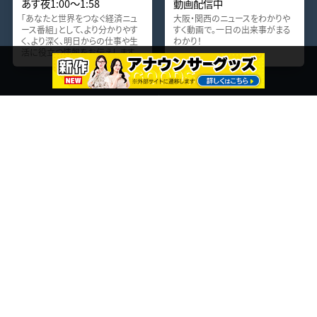
あす夜1:00〜1:58
動画配信中
「あなたと世界をつなぐ経済ニュ
大阪・関西のニュースをわかりや
ース番組」として、より分かりやす
すく動画で。一日の出来事がまる
く、より深く、明日からの仕事や生
わかり！
活に役立つ情報をお伝えします。
テレビ大阪Topへ
テレビ大阪（公式）
番組表
ニュース・報道
ドラマ・映画・深夜アニメ