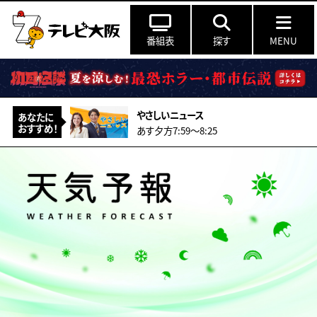
番組表
探す
MENU
やさしいニュース
あなたに
おすすめ！
あす夕方7:59〜8:25