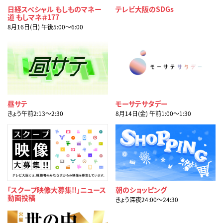
日経スペシャル もしものマネー
テレビ大阪のSDGs
道 もしマネ＃177
8月16日(日) 午後5:00〜6:00
昼サテ
モーサテサタデー
きょう午前2:13〜2:30
8月14日(金) 午前1:00〜1:30
「スクープ映像大募集!!」ニュース
朝のショッピング
動画投稿
きょう深夜24:00〜24:30