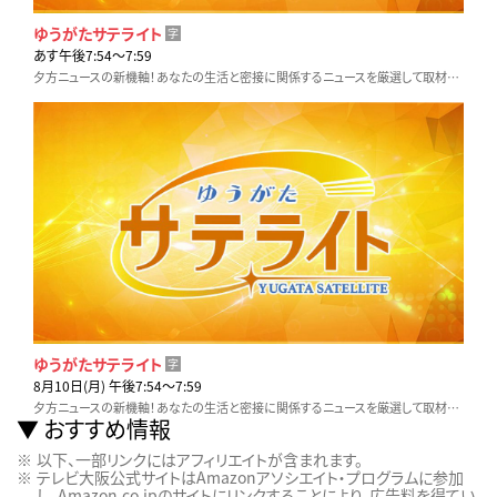
ゆうがたサテライト
字
あす午後7:54〜7:59
夕方ニュースの新機軸！あなたの生活と密接に関係するニュースを厳選して取材。他とは違う視点と切り口でいち早くお伝えします！
ゆうがたサテライト
字
8月10日(月) 午後7:54〜7:59
夕方ニュースの新機軸！あなたの生活と密接に関係するニュースを厳選して取材。他とは違う視点と切り口でいち早くお伝えします！
おすすめ情報
以下、一部リンクにはアフィリエイトが含まれます。
テレビ大阪公式サイトはAmazonアソシエイト・プログラムに参加
し、Amazon.co.jpのサイトにリンクすることにより、広告料を得てい