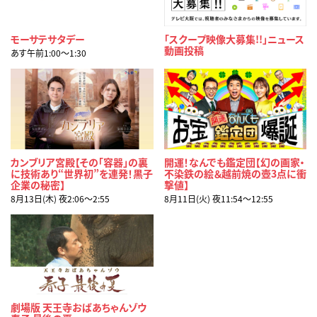
モーサテサタデー
「スクープ映像大募集!!」ニュース
動画投稿
あす午前1:00〜1:30
カンブリア宮殿【その「容器」の裏
開運！なんでも鑑定団【幻の画家・
に技術あり“世界初”を連発！黒子
不染鉄の絵＆越前焼の壺3点に衝
企業の秘密】
撃値】
8月13日(木) 夜2:06〜2:55
8月11日(火) 夜11:54〜12:55
劇場版 天王寺おばあちゃんゾウ