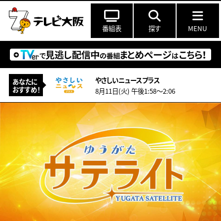
番組表
探す
MENU
やさしいニュースプラス
あなたに
おすすめ！
8月11日(火) 午後1:58〜2:06