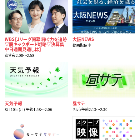
WBS【Jリーグ開幕!稼ぐ力を追跡
大阪NEWS
▽脱キックボード戦略▽決算集
動画配信中
中日通期見通しは】
あす夜2:00〜2:58
天気予報
昼サテ
8月10日(月) 午後1:58〜2:06
きょう午前2:13〜2:30