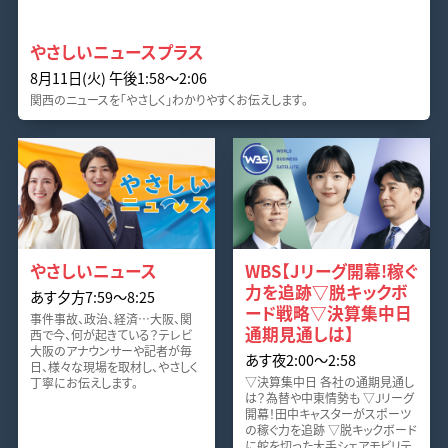
やさしいニュースプラス
8月11日(火) 午後1:58〜2:06
関西のニュースを「やさしく」わかりやすくお伝えします。
やさしいニュース
WBS【Jリーグ開幕!稼ぐ
力を追跡▽脱キックボ
あす夕方7:59〜8:25
ード戦略▽決算集中日
事件事故、政治、経済…大阪、関
通期見通しは】
西で今、何が起きている？テレビ
大阪のアナウンサーや記者が毎
あす夜2:00〜2:58
日、様々な現場を取材し、やさしく
▽決算集中日 各社の通期見通し
丁寧にお伝えします。
は？為替や中東情勢も ▽Jリーグ
開幕！田中キャスターがスポーツ
の稼ぐ力を追跡 ▽脱キックボード
に舵を切った大手シェアモビリテ