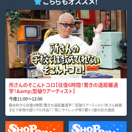
こちらもオススメ！
所さんのそこんトコロ【往復6時間！驚きの遠距離通
学！&amp;型破りアーティスト】
今夜11:00〜12:00
錦糸町から往復6時間！驚きの遠距離通学▽型破りアーティスト！所さん絶賛
まるで本物の超リアル作品！▽常にサイレンが鳴り響く!?謎の巨大施設