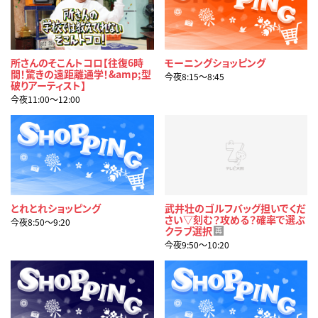
所さんのそこんトコロ【往復6時
モーニングショッピング
間！驚きの遠距離通学！&amp;型
今夜8:15〜8:45
破りアーティスト】
今夜11:00〜12:00
とれとれショッピング
武井壮のゴルフバッグ担いでくだ
さい▽刻む？攻める？確率で選ぶ
今夜8:50〜9:20
クラブ選択
再
今夜9:50〜10:20