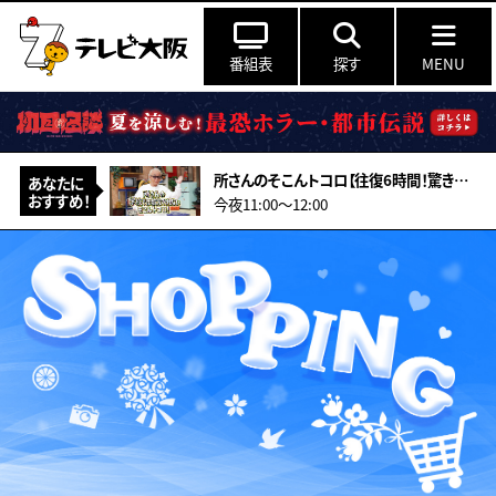
番組表
探す
MENU
所さんのそこんトコロ【往復6時間！驚きの遠距離通学！&amp;型破りアーティスト】
あなたに
おすすめ！
今夜11:00〜12:00