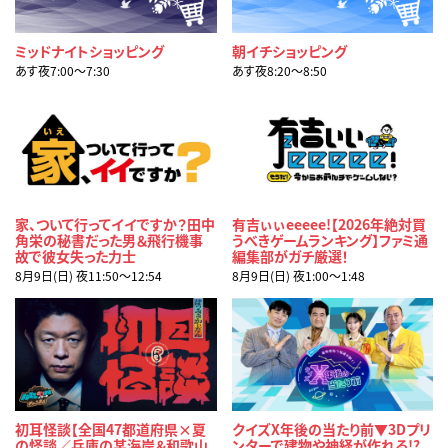
ミッドナイトショッピング
朝イチショッピング
あす夜7:00〜7:30
あす夜8:20〜8:50
家、ついて行ってイイですか？田中
有吉ぃぃeeeee!【2026年絶対買
角栄の秘書だった男＆飛行機事
うべきゲームランキング】ファミ通
故で彼女失った力士
編集部がガチ厳選！
8月9日(日) 夜11:50〜12:54
8月9日(日) 夜1:00〜1:48
初耳怪談【全国47都道府県×夏
クイズX年後の当たり前▼3Dプリ
の怪談／兵庫の某海岸＆和歌山
ンターで建物や神経が作れる!?