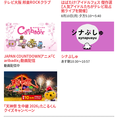
テレビ大阪 邦楽ROCKクラブ
はばたけ！アイドルフェス 傑作選
【人気アイドルたちがテレビ局占
拠ライブを開催】
8月10日(月) 夕方5:10〜5:40
JAPAN COUNTDOWNアニメ「C
シナぷしゅ
aribadix」動画配信
あす朝10:30〜10:57
動画配信中
「天神祭 生中継 2026」たこるくん
クイズキャンペーン