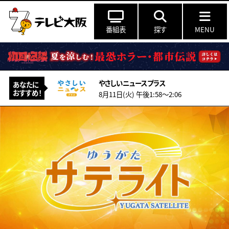
番組表
探す
MENU
やさしいニュースプラス
あなたに
おすすめ！
8月11日(火) 午後1:58〜2:06