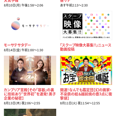
8月10日(月) 午後1:58〜2:06
あす午前2:13〜2:30
モーサテサタデー
「スクープ映像大募集!!」ニュース
動画投稿
8月14日(金) 午前1:00〜1:30
カンブリア宮殿【その「容器」の裏
開運！なんでも鑑定団【幻の画家・
に技術あり“世界初”を連発！黒子
不染鉄の絵＆越前焼の壺3点に衝
企業の秘密】
撃値】
8月13日(木) 夜2:06〜2:55
8月11日(火) 夜11:54〜12:55