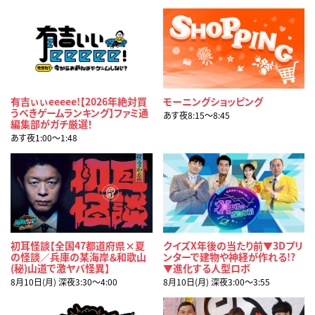
有吉ぃぃeeeee!【2026年絶対買
モーニングショッピング
うべきゲームランキング】ファミ通
あす夜8:15〜8:45
編集部がガチ厳選！
あす夜1:00〜1:48
初耳怪談【全国47都道府県×夏
クイズX年後の当たり前▼3Dプリ
の怪談／兵庫の某海岸＆和歌山
ンターで建物や神経が作れる!?
(秘)山道で激ヤバ怪異】
▼進化する人型ロボ
8月10日(月) 深夜3:30〜4:00
8月10日(月) 深夜3:00〜3:55