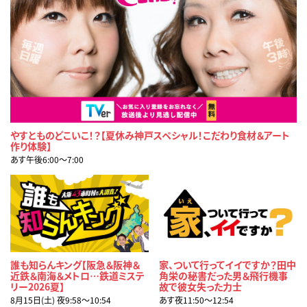
やすとものどこいこ！？【夏休み神戸スペシャル！こだわり食材＆アート
作り体験】
あす午後6:00〜7:00
誰も知らんキング【阪急＆阪神＆
家、ついて行ってイイですか？田中
近鉄＆南海＆メトロ…鉄道ミステ
角栄の秘書だった男＆飛行機事
リー2026夏】
故で彼女失った力士
8月15日(土) 夜9:58〜10:54
あす夜11:50〜12:54