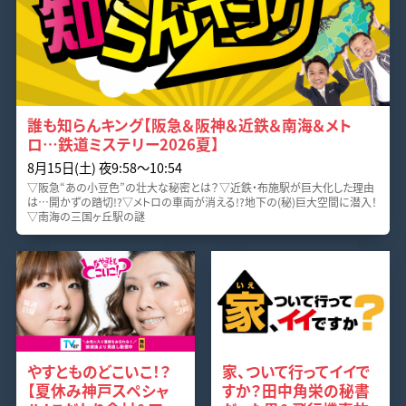
誰も知らんキング【阪急＆阪神＆近鉄＆南海＆メト
ロ…鉄道ミステリー2026夏】
8月15日(土) 夜9:58〜10:54
▽阪急“あの小豆色”の壮大な秘密とは？▽近鉄・布施駅が巨大化した理由
は…開かずの踏切!?▽メトロの車両が消える!?地下の(秘)巨大空間に潜入！
▽南海の三国ヶ丘駅の謎
やすとものどこいこ！？
家、ついて行ってイイで
【夏休み神戸スペシャ
すか？田中角栄の秘書