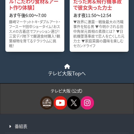
ル！こだわり食材＆アー
だった男＆飛行機事故
ト作り体験】
で彼女失った力士
あす午後6:00〜7:00
あす夜11:50〜12:54
藤崎マーケットトキ・ダブルアート・
▼政界に激震…戦後最大の汚職
フースーヤ田中ショータイム！おス
事件を知る男 ▼今明かされる田
スメの古着店でファッション選び！
中角栄元首相の素顔とは？ ▼日
三宮デパ地下で厳選食材購入！観
航機墜落事故で恋人を亡くした元
葉植物を育てるテラリウムに挑
力士 ▼家庭菜園の趣味を楽しむ
戦！
セカンドライフ
テレビ大阪Topへ
テレビ大阪（公式）
番組表