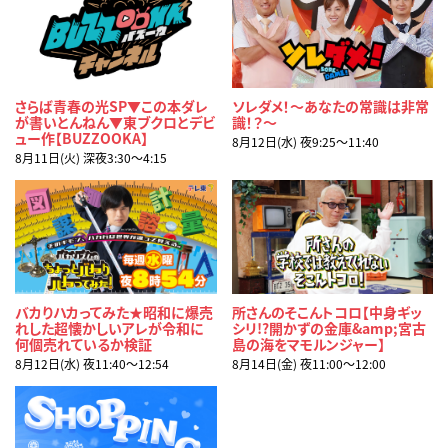
さらば青春の光SP▼この本ダレ
ソレダメ！～あなたの常識は非常
が書いとんねん▼東ブクロとデビ
識！？～
ュー作【BUZZOOKA】
8月12日(水) 夜9:25〜11:40
8月11日(火) 深夜3:30〜4:15
バカりハカってみた★昭和に爆売
所さんのそこんトコロ【中身ギッ
れした超懐かしいアレが令和に
シリ!?開かずの金庫&amp;宮古
何個売れているか検証
島の海をマモルンジャー】
8月12日(水) 夜11:40〜12:54
8月14日(金) 夜11:00〜12:00