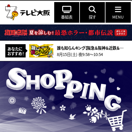
番組表
探す
MENU
誰も知らんキング【阪急＆阪神＆近鉄＆南海＆メトロ…鉄道ミステリー2026夏】
あなたに
おすすめ！
8月15日(土) 夜9:58〜10:54