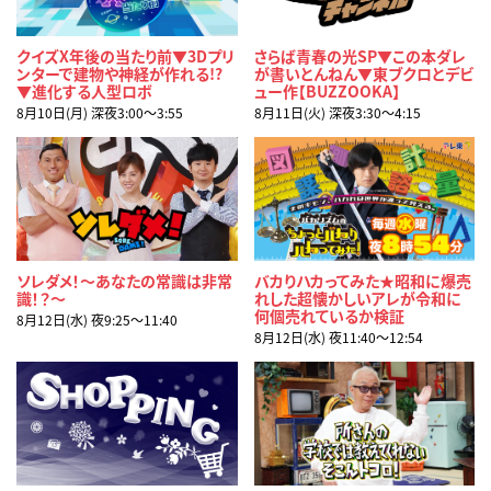
クイズX年後の当たり前▼3Dプリ
さらば青春の光SP▼この本ダレ
ンターで建物や神経が作れる!?
が書いとんねん▼東ブクロとデビ
▼進化する人型ロボ
ュー作【BUZZOOKA】
8月10日(月) 深夜3:00〜3:55
8月11日(火) 深夜3:30〜4:15
ソレダメ！～あなたの常識は非常
バカりハカってみた★昭和に爆売
識！？～
れした超懐かしいアレが令和に
何個売れているか検証
8月12日(水) 夜9:25〜11:40
8月12日(水) 夜11:40〜12:54