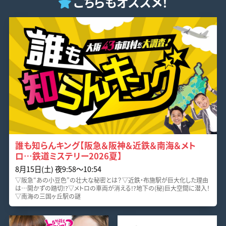
こちらもオススメ！
誰も知らんキング【阪急＆阪神＆近鉄＆南海＆メト
ロ…鉄道ミステリー2026夏】
8月15日(土) 夜9:58〜10:54
▽阪急“あの小豆色”の壮大な秘密とは？▽近鉄・布施駅が巨大化した理由
は…開かずの踏切!?▽メトロの車両が消える!?地下の(秘)巨大空間に潜入！
▽南海の三国ヶ丘駅の謎