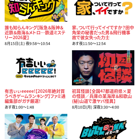
誰も知らんキング【阪急＆阪神＆
家、ついて行ってイイですか？田中
近鉄＆南海＆メトロ…鉄道ミステ
角栄の秘書だった男＆飛行機事
リー2026夏】
故で彼女失った力士
8月15日(土) 夜9:58〜10:54
あす夜11:50〜12:54
有吉ぃぃeeeee!【2026年絶対買
初耳怪談【全国47都道府県×夏
うべきゲームランキング】ファミ通
の怪談／兵庫の某海岸＆和歌山
編集部がガチ厳選！
(秘)山道で激ヤバ怪異】
あす夜1:00〜1:48
8月10日(月) 深夜3:30〜4:00