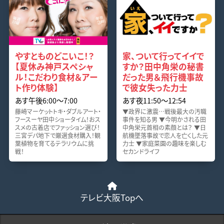
やすとものどこいこ！？
家、ついて行ってイイで
【夏休み神戸スペシャ
すか？田中角栄の秘書
ル！こだわり食材＆アー
だった男＆飛行機事故
ト作り体験】
で彼女失った力士
あす午後6:00〜7:00
あす夜11:50〜12:54
藤崎マーケットトキ・ダブルアート・
▼政界に激震…戦後最大の汚職
フースーヤ田中ショータイム！おス
事件を知る男 ▼今明かされる田
スメの古着店でファッション選び！
中角栄元首相の素顔とは？ ▼日
三宮デパ地下で厳選食材購入！観
航機墜落事故で恋人を亡くした元
葉植物を育てるテラリウムに挑
力士 ▼家庭菜園の趣味を楽しむ
戦！
セカンドライフ
テレビ大阪Topへ