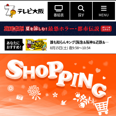
番組表
探す
MENU
誰も知らんキング【阪急＆阪神＆近鉄＆南海＆メトロ…鉄道ミステリー2026夏】
あなたに
おすすめ！
8月15日(土) 夜9:58〜10:54