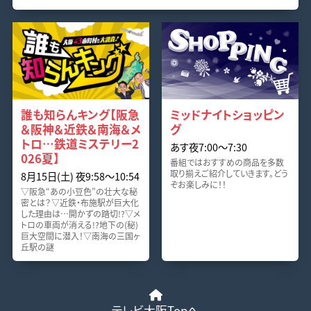
誰も知らんキング【阪急
ミッドナイトショッピン
＆阪神＆近鉄＆南海＆メ
グ
トロ…鉄道ミステリー2
あす夜7:00〜7:30
026夏】
番組ではおすすめの商品を多数
取り揃えご紹介していきます。どう
8月15日(土) 夜9:58〜10:54
ぞお楽しみに！！
▽阪急“あの小豆色”の壮大な秘
密とは？▽近鉄・布施駅が巨大化
した理由は…開かずの踏切!?▽メ
トロの車両が消える!?地下の(秘)
巨大空間に潜入！▽南海の三国ヶ
丘駅の謎
テレビ大阪Topへ