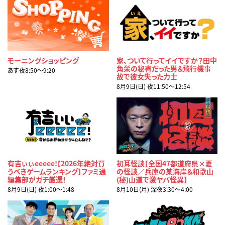
モーニングショッピング
家、ついて行ってイイですか？田中
角栄の秘書だった男＆飛行機事
あす夜8:50〜9:20
故で彼女失った力士
8月9日(日) 夜11:50〜12:54
有吉ぃぃeeeee!【2026年絶対買
初耳怪談【全国47都道府県×夏
うべきゲームランキング】ファミ通
の怪談／兵庫の某海岸＆和歌山
編集部がガチ厳選！
(秘)山道で激ヤバ怪異】
8月9日(日) 夜1:00〜1:48
8月10日(月) 深夜3:30〜4:00