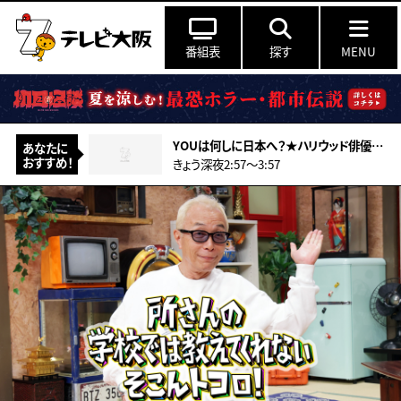
番組表
探す
MENU
YOUは何しに日本へ？★ハリウッド俳優ガチ密着＆産まれた子に初対面
あなたに
おすすめ！
きょう深夜2:57〜3:57