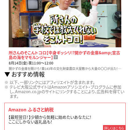
所さんのそこんトコロ【中身ギッシリ!?開かずの金庫&amp;宮古
島の海をマモルンジャー】
字
8月14日(金) 夜11:00〜12:00
開かずの金庫を開けろ！築143年の文化財豪農巨大屋敷から大量の〇〇が出た！▽宮古島の海を巨大人食いザメからマモレ！体長◯メートル超巨大獲物を捕獲！
おすすめ情報
以下、一部リンクにはアフィリエイトが含まれます。
テレビ大阪公式サイトはAmazonアソシエイト・プログラムに参加
し、Amazon.co.jpのサイトにリンクすることにより、広告料を得てい
ます。
Amazon ふるさと納税
【最短翌日！】少額から気軽に始めたいあなたに！
ここにしかない返礼品も！
詳しくはこちら