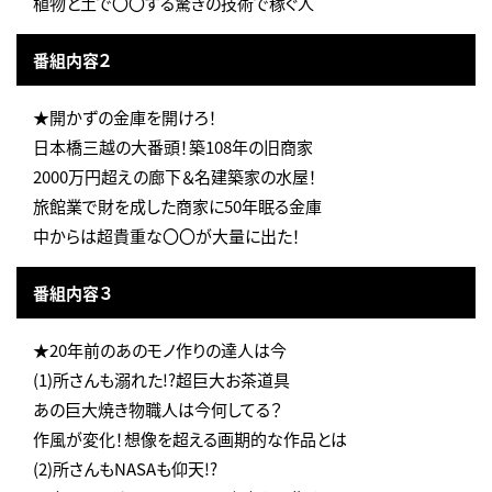
植物と土で〇〇する驚きの技術で稼ぐ人
番組内容２
★開かずの金庫を開けろ！
日本橋三越の大番頭！築108年の旧商家
2000万円超えの廊下＆名建築家の水屋！
旅館業で財を成した商家に50年眠る金庫
中からは超貴重な〇〇が大量に出た！
番組内容３
★20年前のあのモノ作りの達人は今
(1)所さんも溺れた!?超巨大お茶道具
あの巨大焼き物職人は今何してる？
作風が変化！想像を超える画期的な作品とは
(2)所さんもNASAも仰天!?