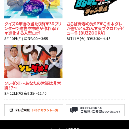
クイズX年後の当たり前▼3Dプリ
さらば青春の光SP▼この本ダレ
ンターで建物や神経が作れる!?
が書いとんねん▼東ブクロとデビ
▼進化する人型ロボ
ュー作【BUZZOOKA】
8月10日(月) 深夜3:00〜3:55
8月11日(火) 深夜3:30〜4:15
ソレダメ！～あなたの常識は非常
識！？～
8月12日(水) 夜9:25〜11:40