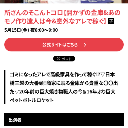
所さんのそこんトコロ【開かずの金庫&あの
モノ作り達人は今&意外なアレで稼ぐ】
字
5月15日(金) 夜8:00～9:00
公式サイトはこちら
ゴミになったアレで高級家具を作って稼ぐ!?▽日本
橋三越の大番頭！商家に眠る金庫から貴重な〇〇出
た▽20年前の巨大焼き物職人の今＆16年ぶり巨大
ペットボトルロケット
出演者