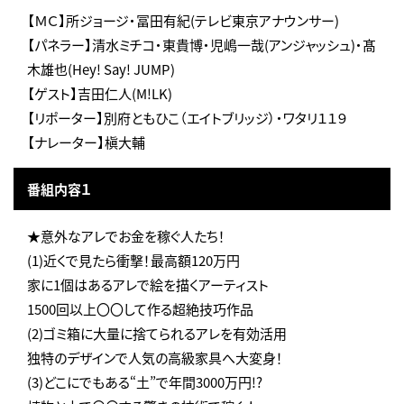
【ＭＣ】所ジョージ・冨田有紀(テレビ東京アナウンサー)
【パネラー】清水ミチコ・東貴博・児嶋一哉(アンジャッシュ)・髙
木雄也(Hey! Say! JUMP)
【ゲスト】吉田仁人(M!LK)
【リポーター】別府ともひこ（エイトブリッジ）・ワタリ１１９
【ナレーター】槇大輔
番組内容１
★意外なアレでお金を稼ぐ人たち！
(1)近くで見たら衝撃！最高額120万円
家に1個はあるアレで絵を描くアーティスト
1500回以上〇〇して作る超絶技巧作品
(2)ゴミ箱に大量に捨てられるアレを有効活用
独特のデザインで人気の高級家具へ大変身！
(3)どこにでもある“土”で年間3000万円!?