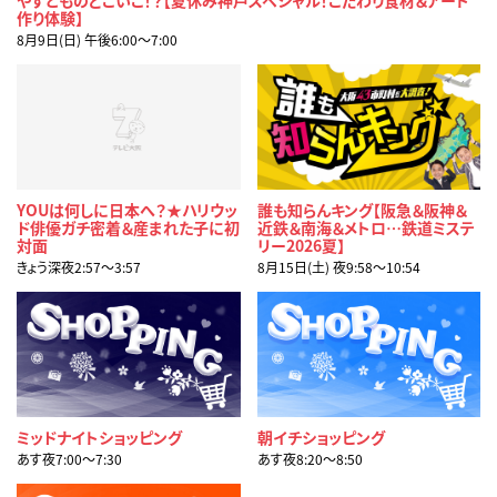
作り体験】
8月9日(日) 午後6:00〜7:00
YOUは何しに日本へ？★ハリウッ
誰も知らんキング【阪急＆阪神＆
ド俳優ガチ密着＆産まれた子に初
近鉄＆南海＆メトロ…鉄道ミステ
対面
リー2026夏】
きょう深夜2:57〜3:57
8月15日(土) 夜9:58〜10:54
ミッドナイトショッピング
朝イチショッピング
あす夜7:00〜7:30
あす夜8:20〜8:50