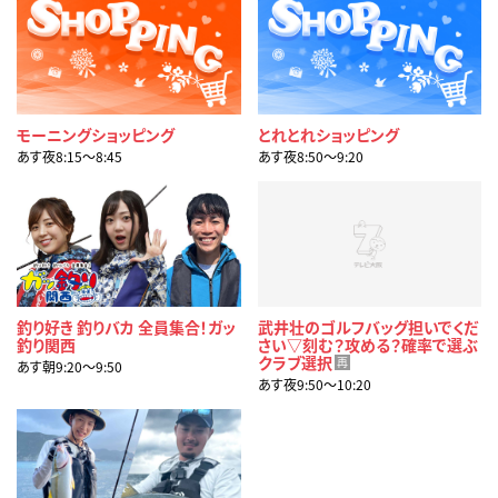
モーニングショッピング
とれとれショッピング
あす夜8:15〜8:45
あす夜8:50〜9:20
釣り好き 釣りバカ 全員集合！ガッ
武井壮のゴルフバッグ担いでくだ
釣り関西
さい▽刻む？攻める？確率で選ぶ
クラブ選択
再
あす朝9:20〜9:50
あす夜9:50〜10:20