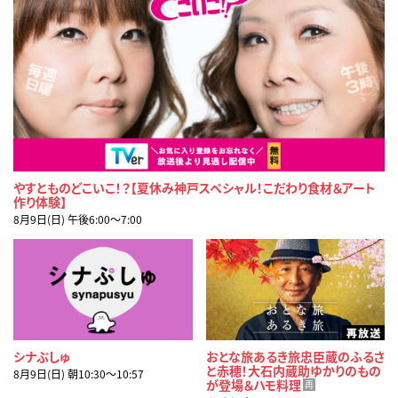
やすとものどこいこ！？【夏休み神戸スペシャル！こだわり食材＆アート
作り体験】
8月9日(日) 午後6:00〜7:00
シナぷしゅ
おとな旅あるき旅忠臣蔵のふるさ
と赤穂！大石内蔵助ゆかりのもの
8月9日(日) 朝10:30〜10:57
が登場＆ハモ料理
再