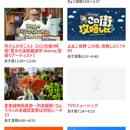
きょう深夜3:05〜3:37
所さんのそこんトコロ【往復6時
よゐこ有野 この街、攻略しとく？＃
間！驚きの遠距離通学！&amp;型
69
破りアーティスト】
あす深夜4:23〜4:40
あす夜11:00〜12:00
変態植物倶楽部～列島縦断！ひょ
TVOミュージック
うろくの未確認変態は何処に～＃
あす夜7:24〜8:10
13
あす深夜4:40〜4:55