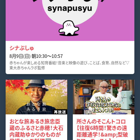
シナぷしゅ
8月9日(日) 朝10:30〜10:57
赤ちゃんが楽しめる知育番組！音楽と映像の遊び、ことば、食育、自然など▽
東大赤ちゃんラボ監修
おとな旅あるき旅忠臣
所さんのそこんトコロ
蔵のふるさと赤穂！大石
【往復6時間！驚きの遠
内蔵助ゆかりのものが
距離通学！&amp;型破