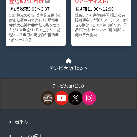
登場＆ハモ料理
りアーティスト】
再
きょう深夜3:05〜3:37
あす夜11:00〜12:00
忠臣蔵＆塩の街！兵庫県赤穂市の
錦糸町から往復6時間！驚きの遠
歴史と瀬戸内のグルメを堪能●
距離通学▽型破りアーティスト！所
赤穂大石神社●赤穂の塩を使っ
さん絶賛まるで本物の超リアル作
たグルメ●塩づくりで生まれた絨
品！▽常にサイレンが鳴り響く!?
毯とは？●幻の焼き物が復活●
謎の巨大施設
旬！ハモ＆穴子
テレビ大阪Topへ
テレビ大阪（公式）
番組表
ニュース・報道