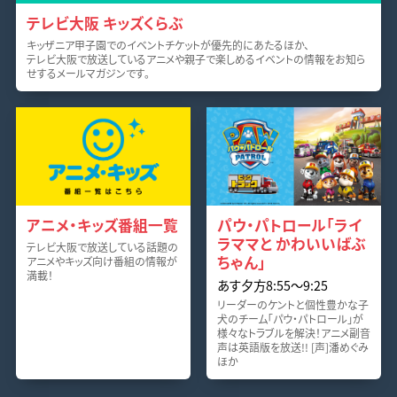
テレビ大阪 キッズくらぶ
キッザニア甲子園でのイベントチケットが優先的にあたるほか、
テレビ大阪で放送しているアニメや親子で楽しめるイベントの情報をお知ら
せするメールマガジンです。
アニメ・キッズ番組一覧
パウ・パトロール「ライ
ラママと かわいいばぶ
テレビ大阪で放送している話題の
ちゃん」
アニメやキッズ向け番組の情報が
満載！
あす夕方8:55〜9:25
リーダーのケントと個性豊かな子
犬のチーム「パウ・パトロール」が
様々なトラブルを解決！アニメ副音
声は英語版を放送!! [声]潘めぐみ
ほか