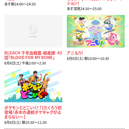
ション！
あす朝24:00〜24:30
あす深夜24:30〜25:00
BLEACH 千年血戦篇-禍進譚- 43
アニもり！
話「BLOOD FOR MY BONE」
8月8日(土) 朝10:00〜10:30
8月8日(土) 午後2:00〜2:30
ポケモンとどこいく！？【たくろう初
登場！赤木の連続ポケギャグが止
まらない～】
8月8日(土) 朝10:30〜11:30