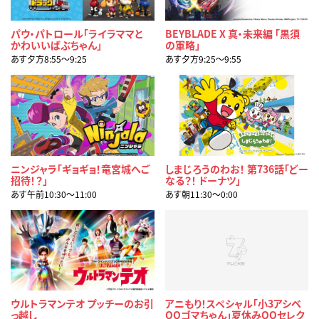
パウ・パトロール「ライラママと
BEYBLADE X 真・未来編 「黒須
かわいいばぶちゃん」
の軍略」
あす夕方8:55〜9:25
あす夕方9:25〜9:55
ニンジャラ「ギョギョ！竜宮城へご
しまじろうのわお！ 第736話「どー
招待！？」
なる？！ ドーナツ」
あす午前10:30〜11:00
あす朝11:30〜0:00
ウルトラマンテオ プッチーのお引
アニもり！スペシャル「小3アシベ
っ越し
QQゴマちゃん」夏休みQQセレク