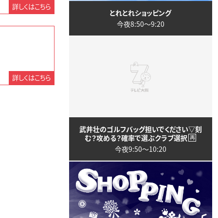
詳しくはこちら
とれとれショッピング
今夜8:50〜9:20
詳しくはこちら
武井壮のゴルフバッグ担いでください▽刻
む？攻める？確率で選ぶクラブ選択
再
今夜9:50〜10:20