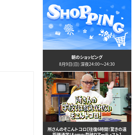
朝のショッピング
8月9日(日) 深夜24:00〜24:30
所さんのそこんトコロ【往復6時間！驚きの遠
距離通学！&amp;型破りアーティスト】