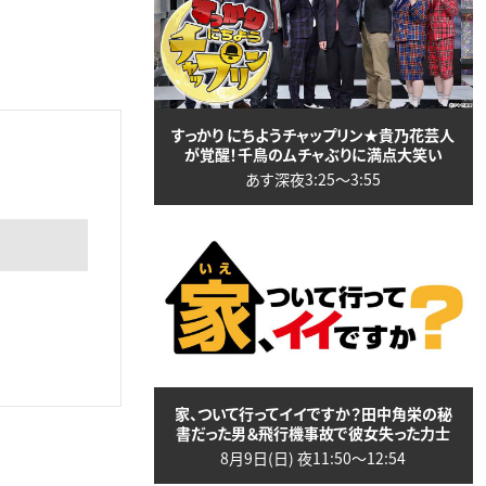
すっかり にちようチャップリン★貴乃花芸人
が覚醒！千鳥のムチャぶりに満点大笑い
あす深夜3:25〜3:55
家、ついて行ってイイですか？田中角栄の秘
書だった男＆飛行機事故で彼女失った力士
8月9日(日) 夜11:50〜12:54