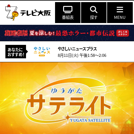
番組表
探す
MENU
やさしいニュースプラス
あなたに
おすすめ！
8月11日(火) 午後1:58〜2:06