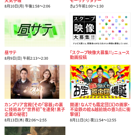
8月10日(月) 午後1:58〜2:06
きょう午前1:00〜1:30
昼サテ
「スクープ映像大募集!!」ニュース
動画投稿
8月9日(日) 午前2:13〜2:30
カンブリア宮殿【その「容器」の裏
開運！なんでも鑑定団【幻の画家・
に技術あり“世界初”を連発！黒子
不染鉄の絵＆越前焼の壺3点に衝
企業の秘密】
撃値】
8月13日(木) 夜2:06〜2:55
8月11日(火) 夜11:54〜12:55