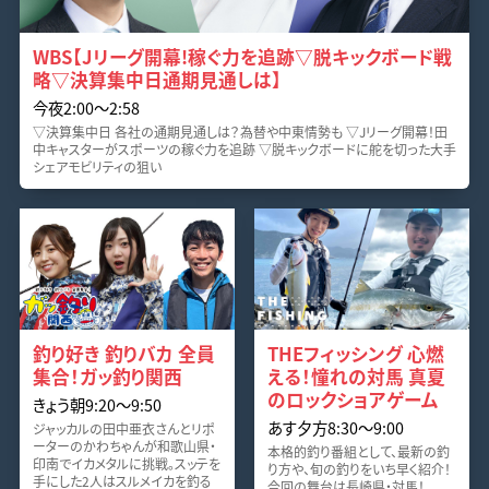
WBS【Jリーグ開幕!稼ぐ力を追跡▽脱キックボード戦
略▽決算集中日通期見通しは】
今夜2:00〜2:58
▽決算集中日 各社の通期見通しは？為替や中東情勢も ▽Jリーグ開幕！田
中キャスターがスポーツの稼ぐ力を追跡 ▽脱キックボードに舵を切った大手
シェアモビリティの狙い
釣り好き 釣りバカ 全員
THEフィッシング 心燃
集合！ガッ釣り関西
える！憧れの対馬 真夏
のロックショアゲーム
きょう朝9:20〜9:50
あす夕方8:30〜9:00
ジャッカルの田中亜衣さんとリポ
ーターのかわちゃんが和歌山県・
本格的釣り番組として、最新の釣
印南でイカメタルに挑戦。スッテを
り方や、旬の釣りをいち早く紹介！
手にした2人はスルメイカを釣る
今回の舞台は長崎県・対馬！