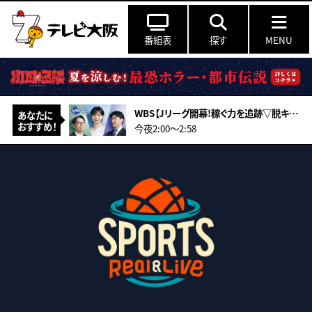
番組表
探す
MENU
WBS【Jリーグ開幕!稼ぐ力を追跡▽脱キックボード戦略▽決算集中日通期見通しは】
あなたに
おすすめ！
今夜2:00〜2:58