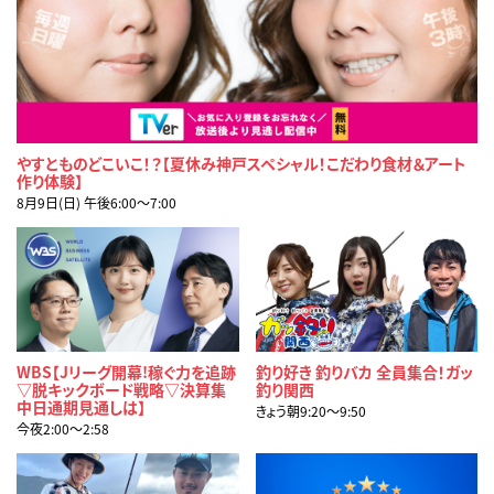
やすとものどこいこ！？【夏休み神戸スペシャル！こだわり食材＆アート
作り体験】
8月9日(日) 午後6:00〜7:00
WBS【Jリーグ開幕!稼ぐ力を追跡
釣り好き 釣りバカ 全員集合！ガッ
▽脱キックボード戦略▽決算集
釣り関西
中日通期見通しは】
きょう朝9:20〜9:50
今夜2:00〜2:58