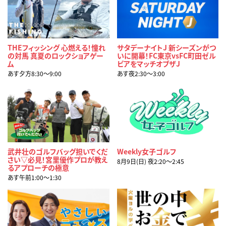
THEフィッシング 心燃える！憧れ
サタデーナイトJ 新シーズンがつ
の対馬 真夏のロックショアゲー
いに開幕！FC東京vsFC町田ゼル
ム
ビアをマッチオブザJ
あす夕方8:30〜9:00
あす夜2:30〜3:00
武井壮のゴルフバッグ担いでくだ
Weekly女子ゴルフ
さい▽必見！宮里優作プロが教え
8月9日(日) 夜2:20〜2:45
るアプローチの極意
あす午前1:00〜1:30