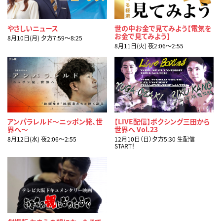
やさしいニュース
世の中お金で見てみよう【電気を
お金で見てみよう】
8月10日(月) 夕方7:59〜8:25
8月11日(火) 夜2:06〜2:55
アンパラレルド～ニッポン発、世
【LIVE配信】ボクシング三田から
界へ～
世界へ Vol.23
8月12日(水) 夜2:06〜2:55
12月10日（日）夕方5:30 生配信
START！