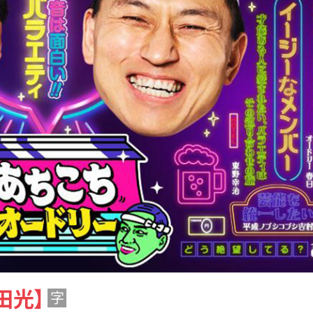
田光】
字