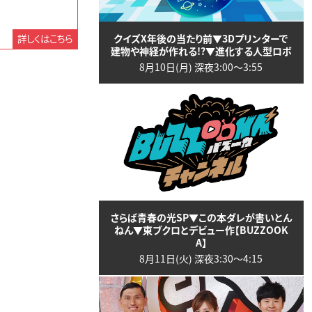
クイズX年後の当たり前▼3Dプリンターで
詳しくはこちら
建物や神経が作れる!?▼進化する人型ロボ
8月10日(月) 深夜3:00〜3:55
さらば青春の光SP▼この本ダレが書いとん
ねん▼東ブクロとデビュー作【BUZZOOK
A】
8月11日(火) 深夜3:30〜4:15