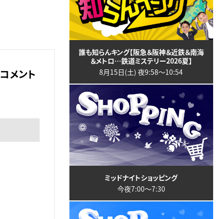
誰も知らんキング【阪急＆阪神＆近鉄＆南海
＆メトロ…鉄道ミステリー2026夏】
コメント
8月15日(土) 夜9:58〜10:54
ミッドナイトショッピング
今夜7:00〜7:30