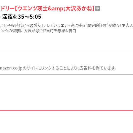
ドリー【ウエンツ瑛士&amp;大沢あかね】
字
 深夜4:35〜5:05
0年目！子役時代からの盟友！テレビバラエティ史に残る“歴史的証言”が続々！▼大
ンツの留学に大沢が号泣!?当時を赤裸々告白
zon.co.jpのサイトにリンクすることにより、広告料を得ています。