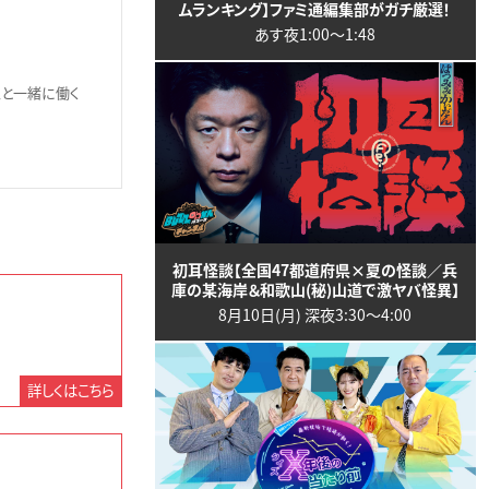
ムランキング】ファミ通編集部がガチ厳選！
あす夜1:00〜1:48
人と一緒に働く
初耳怪談【全国47都道府県×夏の怪談／兵
庫の某海岸＆和歌山(秘)山道で激ヤバ怪異】
8月10日(月) 深夜3:30〜4:00
詳しくはこちら