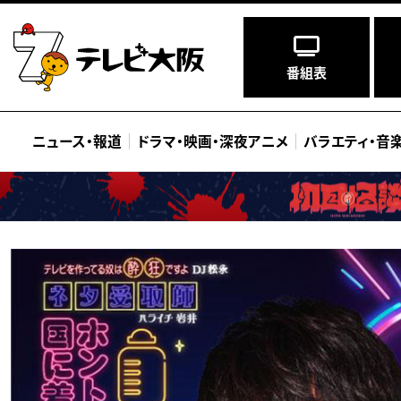
番組表
ニュース
・
報道
ドラマ
・
映画
・
深夜アニメ
バラエティ
・
音