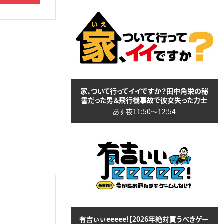
家、ついて行ってイイですか？田中角栄の秘
書だった男＆飛行機事故で彼女失った力士
あす夜11:50〜12:54
有吉ぃぃeeeee!【2026年絶対買うべきゲー