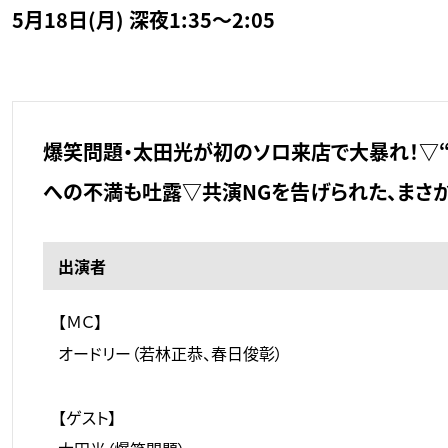
5月18日(月) 深夜1:35～2:05
爆笑問題・太田光が初のソロ来店で大暴れ！▽
への不満も吐露▽共演NGを告げられた、まさ
出演者
【ＭＣ】
オードリー（若林正恭、春日俊彰）
【ゲスト】