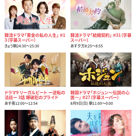
韓流ドラマ「黄金の私の人生」 ＃1
韓流ドラマ「結婚契約」 ＃31（字幕
3（字幕スーパー）
スーパー）
きょう朝24:30〜25:30
あす夕方8:25〜8:55
ドラマ9 リーガルビート ー逆転の
韓国ドラマ「ホジュン～伝説の心
法廷ー 3話 爆破犯のプライド
医～」 ＃27（字幕スーパー）
あす夜12:00〜12:54
8月9日(日) 朝11:00〜0:00