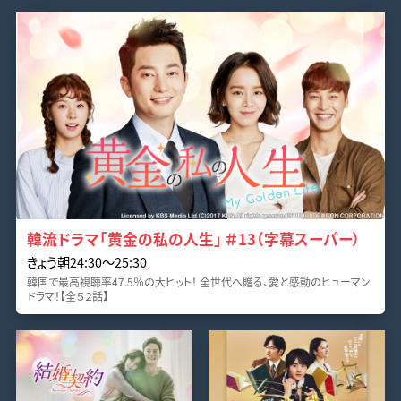
韓流ドラマ「黄金の私の人生」 ＃13（字幕スーパー）
きょう朝24:30〜25:30
韓国で最高視聴率47.5％の大ヒット！ 全世代へ贈る、愛と感動のヒューマン
ドラマ！【全５２話】