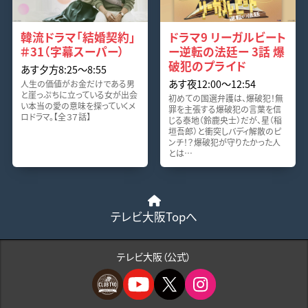
韓流ドラマ「結婚契約」
ドラマ9 リーガルビート
＃31（字幕スーパー）
ー逆転の法廷ー 3話 爆
破犯のプライド
あす夕方8:25〜8:55
あす夜12:00〜12:54
人生の価値がお金だけである男
と崖っぷちに立っている女が出会
初めての国選弁護は、爆破犯！無
い本当の愛の意味を探っていくメ
罪を主張する爆破犯の言葉を信
ロドラマ。【全３７話】
じる泰地（鈴鹿央士）だが、星（稲
垣吾郎）と衝突しバディ解散のピ
ンチ！？爆破犯が守りたかった人
とは…
テレビ大阪Topへ
テレビ大阪（公式）