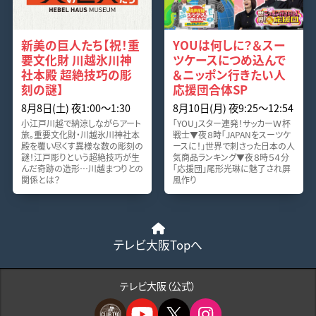
新美の巨人たち【祝！重
YOUは何しに？＆スー
要文化財 川越氷川神
ツケースにつめ込んで
社本殿 超絶技巧の彫
＆ニッポン行きたい人
刻の謎】
応援団合体SP
8月8日(土) 夜1:00〜1:30
8月10日(月) 夜9:25〜12:54
小江戸川越で納涼しながらアート
「YOU」スター連発！サッカーＷ杯
旅。重要文化財・川越氷川神社本
戦士▼夜８時「JAPANをスーツケ
殿を覆い尽くす異様な数の彫刻の
ースに！」世界で刺さった日本の人
謎！江戸彫りという超絶技巧が生
気商品ランキング▼夜８時５４分
んだ奇跡の造形…川越まつりとの
「応援団」尾形光琳に魅了され屏
関係とは？
風作り
テレビ大阪Topへ
テレビ大阪（公式）