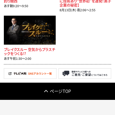
釣り関西
に技術あり“世界初”を連発！黒子
企業の秘密】
あす朝9:20〜9:50
8月13日(木) 夜2:06〜2:55
ブレイクスルー 空気からプラスチ
ックをつくる!?
あす午前1:30〜2:00
ページTOP