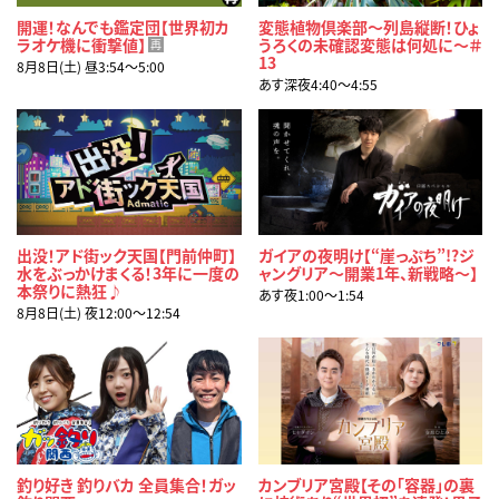
開運！なんでも鑑定団【世界初カ
変態植物倶楽部～列島縦断！ひょ
ラオケ機に衝撃値】
うろくの未確認変態は何処に～＃
再
13
8月8日(土) 昼3:54〜5:00
あす深夜4:40〜4:55
出没！アド街ック天国【門前仲町】
ガイアの夜明け【“崖っぷち”!?ジ
水をぶっかけまくる！3年に一度の
ャングリア～開業1年、新戦略～】
本祭りに熱狂♪
あす夜1:00〜1:54
8月8日(土) 夜12:00〜12:54
釣り好き 釣りバカ 全員集合！ガッ
カンブリア宮殿【その「容器」の裏