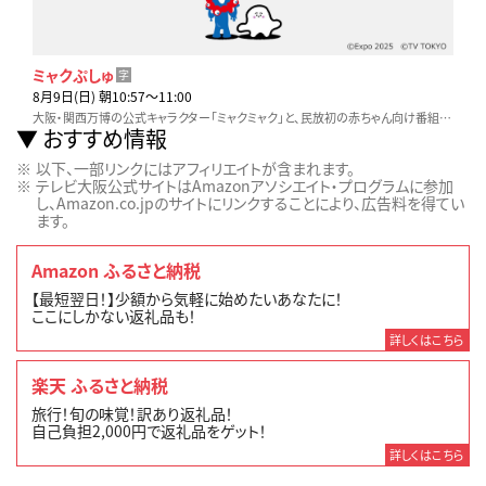
ミャクぷしゅ
字
8月9日(日) 朝10:57〜11:00
大阪・関西万博の公式キャラクター「ミャクミャク」と、民放初の赤ちゃん向け番組「シナぷしゅ」のコラボレーション特番。全世代が楽しめる歌やアニメなど盛りだくさん！
おすすめ情報
以下、一部リンクにはアフィリエイトが含まれます。
テレビ大阪公式サイトはAmazonアソシエイト・プログラムに参加
し、Amazon.co.jpのサイトにリンクすることにより、広告料を得てい
ます。
Amazon ふるさと納税
【最短翌日！】少額から気軽に始めたいあなたに！
ここにしかない返礼品も！
詳しくはこちら
楽天 ふるさと納税
旅行！旬の味覚！訳あり返礼品！
自己負担2,000円で返礼品をゲット！
詳しくはこちら