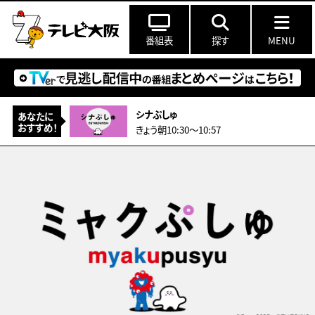
番組表
探す
MENU
シナぷしゅ
あなたに
おすすめ！
きょう朝10:30〜10:57