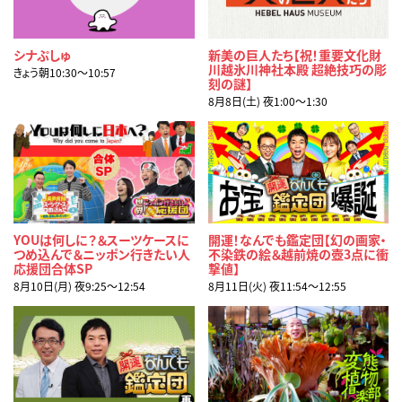
シナぷしゅ
新美の巨人たち【祝！重要文化財
川越氷川神社本殿 超絶技巧の彫
きょう朝10:30〜10:57
刻の謎】
8月8日(土) 夜1:00〜1:30
YOUは何しに？＆スーツケースに
開運！なんでも鑑定団【幻の画家・
つめ込んで＆ニッポン行きたい人
不染鉄の絵＆越前焼の壺3点に衝
応援団合体SP
撃値】
8月10日(月) 夜9:25〜12:54
8月11日(火) 夜11:54〜12:55