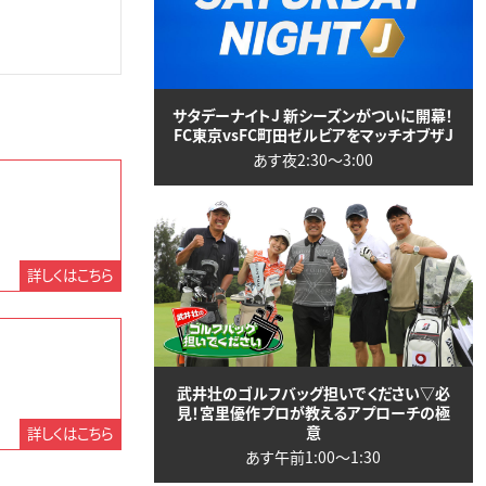
サタデーナイトJ 新シーズンがついに開幕！
FC東京vsFC町田ゼルビアをマッチオブザJ
あす夜2:30〜3:00
詳しくはこちら
武井壮のゴルフバッグ担いでください▽必
見！宮里優作プロが教えるアプローチの極
意
詳しくはこちら
あす午前1:00〜1:30