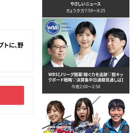
やさしいニュース
きょう夕方7:59〜8:25
プトに、野
WBS【Jリーグ開幕!稼ぐ力を追跡▽脱キッ
クボード戦略▽決算集中日通期見通しは】
今夜2:00〜2:58