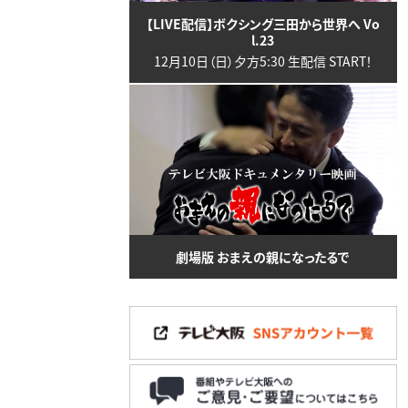
【LIVE配信】ボクシング三田から世界へ Vo
l.23
12月10日（日）夕方5:30 生配信 START！
劇場版 おまえの親になったるで