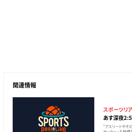
関連情報
スポーツリ
あす深夜2:5
“アスリートやその
サッカー・五輪種