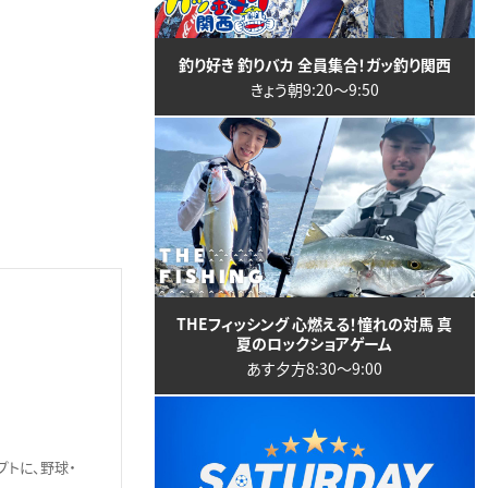
釣り好き 釣りバカ 全員集合！ガッ釣り関西
きょう朝9:20〜9:50
THEフィッシング 心燃える！憧れの対馬 真
夏のロックショアゲーム
あす夕方8:30〜9:00
プトに、野球・