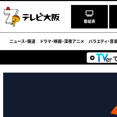
番組表
ニュース
・
報道
ドラマ
・
映画
・
深夜アニメ
バラエティ
・
音