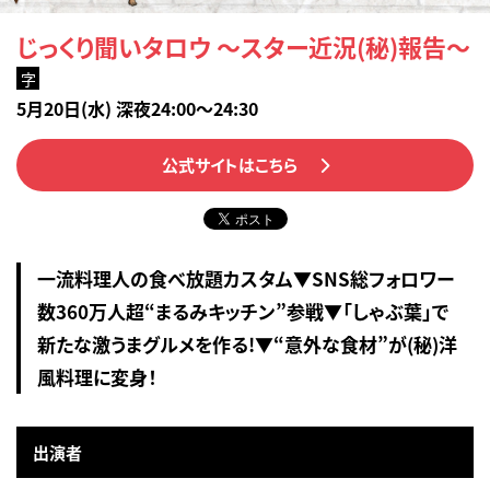
じっくり聞いタロウ ～スター近況(秘)報告～
字
5月20日(水) 深夜24:00～24:30
公式サイトはこちら
一流料理人の食べ放題カスタム▼SNS総フォロワー
数360万人超“まるみキッチン”参戦▼「しゃぶ葉」で
新たな激うまグルメを作る!▼“意外な食材”が(秘)洋
風料理に変身！
出演者