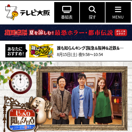
番組表
探す
MENU
誰も知らんキング【阪急＆阪神＆近鉄＆南海＆メトロ…鉄道ミステリー2026夏】
あなたに
おすすめ！
8月15日(土) 夜9:58〜10:54