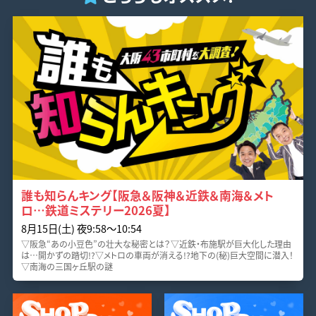
誰も知らんキング【阪急＆阪神＆近鉄＆南海＆メト
ロ…鉄道ミステリー2026夏】
8月15日(土) 夜9:58〜10:54
▽阪急“あの小豆色”の壮大な秘密とは？▽近鉄・布施駅が巨大化した理由
は…開かずの踏切!?▽メトロの車両が消える!?地下の(秘)巨大空間に潜入！
▽南海の三国ヶ丘駅の謎