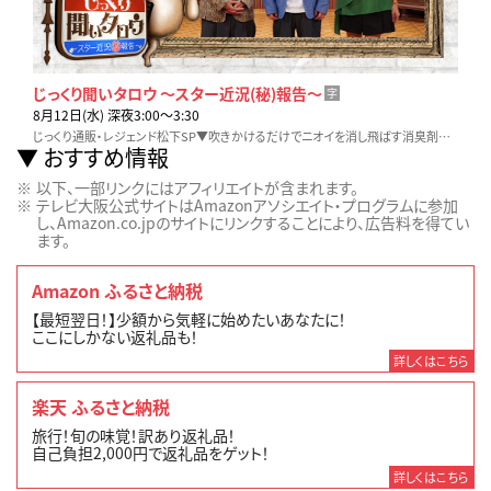
じっくり聞いタロウ ～スター近況(秘)報告～
字
8月12日(水) 深夜3:00〜3:30
じっくり通販・レジェンド松下SP▼吹きかけるだけでニオイを消し飛ばす消臭剤▼ソースなど粘り気のある調味料も一撃！水拭き掃除機▼調理＆後片付けが超簡単！ムテキセイロ
おすすめ情報
以下、一部リンクにはアフィリエイトが含まれます。
テレビ大阪公式サイトはAmazonアソシエイト・プログラムに参加
し、Amazon.co.jpのサイトにリンクすることにより、広告料を得てい
ます。
Amazon ふるさと納税
【最短翌日！】少額から気軽に始めたいあなたに！
ここにしかない返礼品も！
詳しくはこちら
楽天 ふるさと納税
旅行！旬の味覚！訳あり返礼品！
自己負担2,000円で返礼品をゲット！
詳しくはこちら