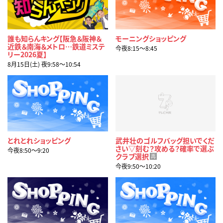
誰も知らんキング【阪急＆阪神＆
モーニングショッピング
近鉄＆南海＆メトロ…鉄道ミステ
今夜8:15〜8:45
リー2026夏】
8月15日(土) 夜9:58〜10:54
とれとれショッピング
武井壮のゴルフバッグ担いでくだ
さい▽刻む？攻める？確率で選ぶ
今夜8:50〜9:20
クラブ選択
再
今夜9:50〜10:20