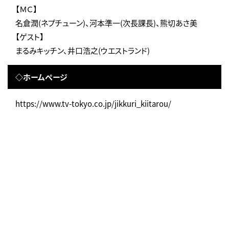
【ＭＣ】
名倉潤(ネプチューン)、河本準一(次長課長)、熊切あさ美
【ゲスト】
まるみキッチン、井口浩之(ウエストランド)
◇ホームページ
https://www.tv-tokyo.co.jp/jikkuri_kiitarou/