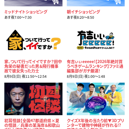
ミッドナイトショッピング
朝イチショッピング
あす夜7:00〜7:30
あす夜8:20〜8:50
家、ついて行ってイイですか？田中
有吉ぃぃeeeee!【2026年絶対買
角栄の秘書だった男＆飛行機事
うべきゲームランキング】ファミ通
故で彼女失った力士
編集部がガチ厳選！
8月9日(日) 夜11:50〜12:54
8月9日(日) 夜1:00〜1:48
初耳怪談【全国47都道府県×夏
クイズX年後の当たり前▼3Dプリ
の怪談／兵庫の某海岸＆和歌山
ンターで建物や神経が作れる!?