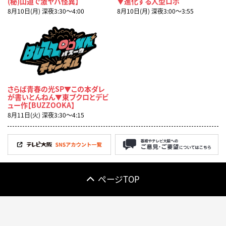
(秘)山道で激ヤバ怪異】
▼進化する人型ロボ
8月10日(月) 深夜3:30〜4:00
8月10日(月) 深夜3:00〜3:55
さらば青春の光SP▼この本ダレ
が書いとんねん▼東ブクロとデビ
ュー作【BUZZOOKA】
8月11日(火) 深夜3:30〜4:15
ページTOP