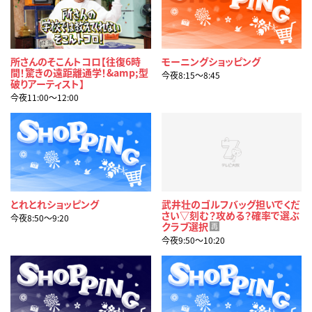
所さんのそこんトコロ【往復6時
モーニングショッピング
間！驚きの遠距離通学！&amp;型
今夜8:15〜8:45
破りアーティスト】
今夜11:00〜12:00
とれとれショッピング
武井壮のゴルフバッグ担いでくだ
さい▽刻む？攻める？確率で選ぶ
今夜8:50〜9:20
クラブ選択
再
今夜9:50〜10:20