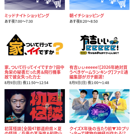
ミッドナイトショッピング
朝イチショッピング
あす夜7:00〜7:30
あす夜8:20〜8:50
家、ついて行ってイイですか？田中
有吉ぃぃeeeee!【2026年絶対買
角栄の秘書だった男＆飛行機事
うべきゲームランキング】ファミ通
故で彼女失った力士
編集部がガチ厳選！
8月9日(日) 夜11:50〜12:54
8月9日(日) 夜1:00〜1:48
初耳怪談【全国47都道府県×夏
クイズX年後の当たり前▼3Dプリ
の怪談／兵庫の某海岸＆和歌山
ンターで建物や神経が作れる!?