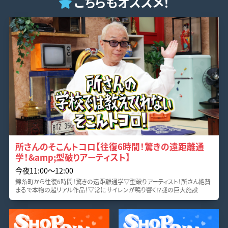
こちらもオススメ！
所さんのそこんトコロ【往復6時間！驚きの遠距離通
学！&amp;型破りアーティスト】
今夜11:00〜12:00
錦糸町から往復6時間！驚きの遠距離通学▽型破りアーティスト！所さん絶賛
まるで本物の超リアル作品！▽常にサイレンが鳴り響く!?謎の巨大施設