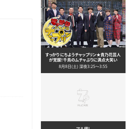
すっかり にちようチャップリン★貴乃花芸人
が覚醒！千鳥のムチャぶりに満点大笑い
8月8日(土) 深夜3:25〜3:55
マル得！