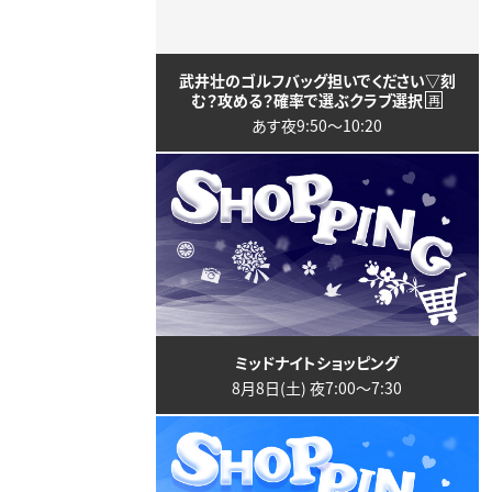
武井壮のゴルフバッグ担いでください▽刻
む？攻める？確率で選ぶクラブ選択
再
あす夜9:50〜10:20
ミッドナイトショッピング
8月8日(土) 夜7:00〜7:30