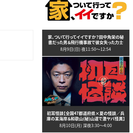
家、ついて行ってイイですか？田中角栄の秘
書だった男＆飛行機事故で彼女失った力士
8月9日(日) 夜11:50〜12:54
初耳怪談【全国47都道府県×夏の怪談／兵
庫の某海岸＆和歌山(秘)山道で激ヤバ怪異】
8月10日(月) 深夜3:30〜4:00