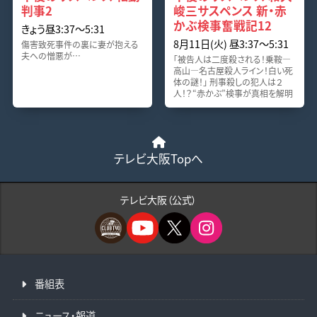
判事2
峻三サスペンス 新・赤
かぶ検事奮戦記12
きょう昼3:37〜5:31
8月11日(火) 昼3:37〜5:31
傷害致死事件の裏に妻が抱える
夫への憎悪が…
「被告人は二度殺される！乗鞍―
高山―名古屋殺人ライン！白い死
体の謎！」 刑事殺しの犯人は２
人！？“赤かぶ”検事が真相を解明
テレビ大阪Topへ
テレビ大阪（公式）
番組表
ニュース・報道