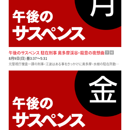
午後のサスペンス 駐在刑事 奥多摩渓谷・殺意の夜想曲
字
解
8月9日(日) 昼3:37〜5:31
元警視庁捜査一課の刑事・江波はある事をきっかけに奥多摩・水根の駐在所勤務に。そんな中、水根で発見された男の死体が江波の担当した過去の事件の関係者で…