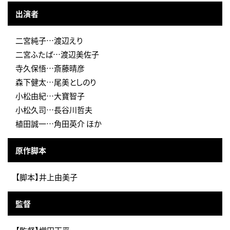
出演者
二宮純子…渡辺えり
二宮ふたば…渡辺美佐子
寺久保悟…斎藤晴彦
森下健太…尾美としのり
小松由紀…大寶智子
小松久司…長谷川哲夫
植田誠一…角田英介 ほか
原作脚本
【脚本】井上由美子
監督