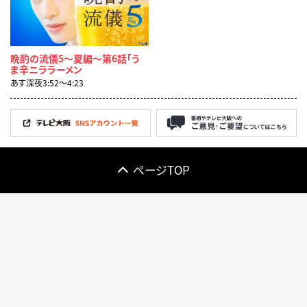
晩酌の流儀5～夏編～第6話「う
ま辛ニララーメン
あす深夜3:52〜4:23
ページTOP