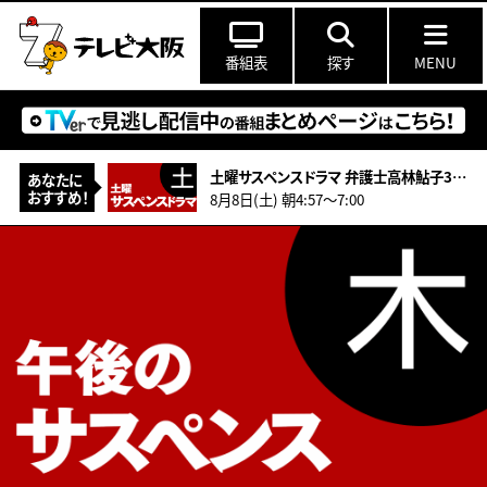
番組表
探す
MENU
土曜サスペンスドラマ 弁護士高林鮎子34 志摩の旅・みえ6号毒殺連鎖
あなたに
おすすめ！
8月8日(土) 朝4:57〜7:00