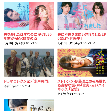
夫を殺したはずなのに 第6話 30
夫に不倫をお願いされました EP
年前から続く螺旋の渦
6【既存・同級生】
8月10日(月) 夜2:06〜2:55
8月13日(木) 深夜3:00〜3:30
ドラマコレクション「水戸黄門」
ストレンジ-伊藤潤二の夜も眠れ
ぬ奇妙な話- #6「富夫・赤いハイ
あす午後6:00〜7:54
ネック」「記憶」
あす深夜3:12〜3:52