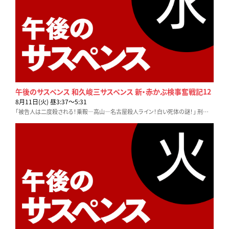
午後のサスペンス 和久峻三サスペンス 新・赤かぶ検事奮戦記12
8月11日(火) 昼3:37〜5:31
「被告人は二度殺される！乗鞍―高山―名古屋殺人ライン！白い死体の謎！」 刑事殺しの犯人は２人！？“赤かぶ”検事が真相を解明