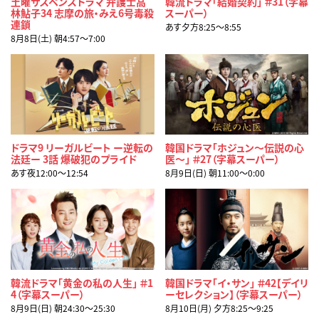
土曜サスペンスドラマ 弁護士高
韓流ドラマ「結婚契約」 ＃31（字幕
林鮎子34 志摩の旅・みえ6号毒殺
スーパー）
連鎖
あす夕方8:25〜8:55
8月8日(土) 朝4:57〜7:00
ドラマ9 リーガルビート ー逆転の
韓国ドラマ「ホジュン～伝説の心
法廷ー 3話 爆破犯のプライド
医～」 ＃27（字幕スーパー）
あす夜12:00〜12:54
8月9日(日) 朝11:00〜0:00
韓流ドラマ「黄金の私の人生」 ＃1
韓国ドラマ「イ・サン」 ＃42【デイリ
4（字幕スーパー）
ーセレクション】（字幕スーパー）
8月9日(日) 朝24:30〜25:30
8月10日(月) 夕方8:25〜9:25