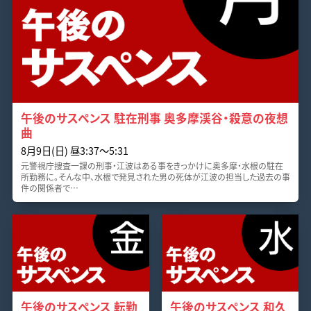
午後のサスペンス 駐在刑事 奥多摩渓谷・殺意の夜想
曲
8月9日(日) 昼3:37〜5:31
元警視庁捜査一課の刑事・江波はある事をきっかけに奥多摩・水根の駐在
所勤務に。そんな中、水根で発見された男の死体が江波の担当した過去の事
件の関係者で…
午後のサスペンス 転勤
午後のサスペンス 和久