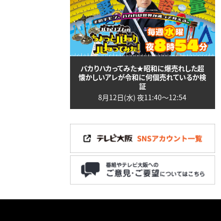
バカりハカってみた★昭和に爆売れした超
懐かしいアレが令和に何個売れているか検
証
8月12日(水) 夜11:40〜12:54