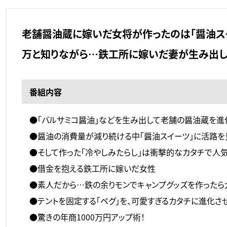
老舗醤油蔵に嫁いだ女将が作ったのは「醤油スイ
万と知りながら…鉄工所に嫁いだ妻が生み出し
番組内容
●「バルサミコ醤油」などを生み出して老舗の醤油蔵を進
●醤油の消費量が減り続ける中「醤油スイーツ」に活路を
●そして作った「冷やしみたらし」は衝撃的なカタチで人気
●借金を抱える鉄工所に嫁いだ女性
●素人だから…鉄の余りモンでキャンプグッズを作ったら
●テントを固定する「ペグ」を、可愛すぎるカタチに進化さ
●驚きの年商1000万円アップ術！