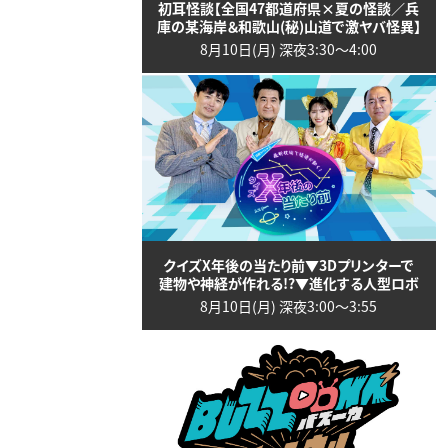
初耳怪談【全国47都道府県×夏の怪談／兵
庫の某海岸＆和歌山(秘)山道で激ヤバ怪異】
8月10日(月) 深夜3:30〜4:00
クイズX年後の当たり前▼3Dプリンターで
建物や神経が作れる!?▼進化する人型ロボ
8月10日(月) 深夜3:00〜3:55