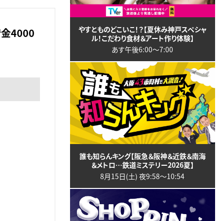
やすとものどこいこ！？【夏休み神戸スペシャ
4000
ル！こだわり食材＆アート作り体験】
あす午後6:00〜7:00
誰も知らんキング【阪急＆阪神＆近鉄＆南海
＆メトロ…鉄道ミステリー2026夏】
8月15日(土) 夜9:58〜10:54