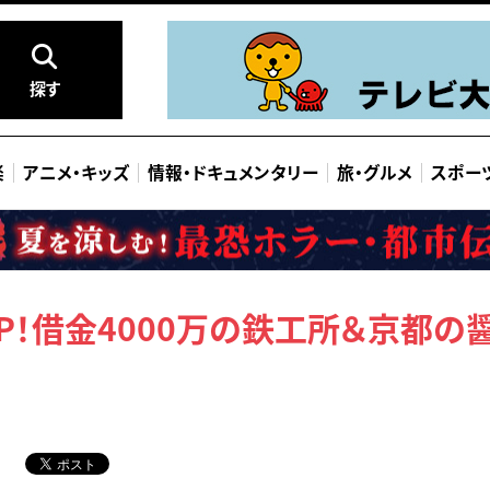
探す
楽
アニメ
・
キッズ
情報
・
ドキュメンタリー
旅
・
グルメ
スポー
P！借金4000万の鉄工所＆京都の