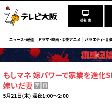
番組表
ニュース
・
報道
ドラマ
・
映画
・
深夜アニメ
バラエティ
・
音
もしマネ 嫁パワーで家業を進化S
嫁いだ妻
字
再
5月21日(木) 深夜1:00～2:00