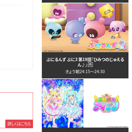
ぷにるんず ぷに3 第19話『ひみつのじゅえる
ん♪』
再
きょう朝24:15〜24:30
詳しくはこちら