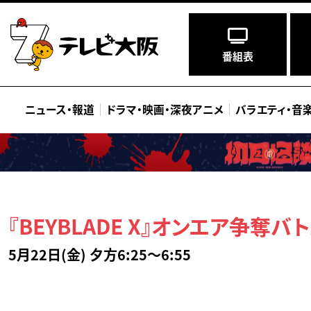
番組表
ニュース
・
報道
ドラマ
・
映画
・
深夜アニメ
バラエティ
・
音
『BEYBLADE X』オンエア争奪バト
5月22日(金) 夕方6:25～6:55