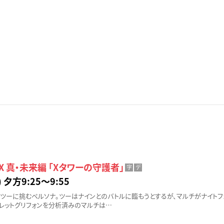
E X 真・未来編 「Xタワーの守護者」
字
デ
 夕方9:25〜9:55
ツーに挑むペルソナ。ツーはナインとのバトルに臨もうとするが、マルチがナイトフ
レットグリフォンを分析済みのマルチは…