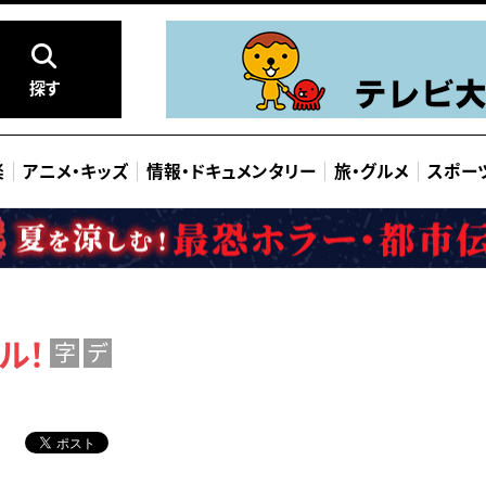
探す
楽
アニメ
・
キッズ
情報
・
ドキュメンタリー
旅
・
グルメ
スポー
ル！
字
デ