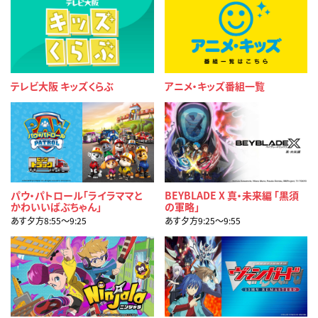
テレビ大阪 キッズくらぶ
アニメ・キッズ番組一覧
パウ・パトロール「ライラママと
BEYBLADE X 真・未来編 「黒須
かわいいばぶちゃん」
の軍略」
あす夕方8:55〜9:25
あす夕方9:25〜9:55