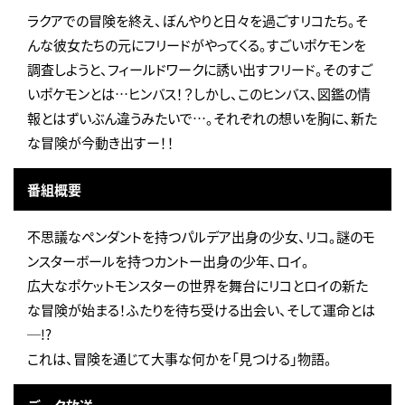
ラクアでの冒険を終え、ぼんやりと日々を過ごすリコたち。そ
んな彼女たちの元にフリードがやってくる。すごいポケモンを
調査しようと、フィールドワークに誘い出すフリード。そのすご
いポケモンとは…ヒンバス！？しかし、このヒンバス、図鑑の情
報とはずいぶん違うみたいで…。それぞれの想いを胸に、新た
な冒険が今動き出すー！！
番組概要
不思議なペンダントを持つパルデア出身の少女、リコ。謎のモ
ンスターボールを持つカントー出身の少年、ロイ。
広大なポケットモンスターの世界を舞台にリコとロイの新た
な冒険が始まる！ふたりを待ち受ける出会い、そして運命とは
─!?
これは、冒険を通じて大事な何かを「見つける」物語。