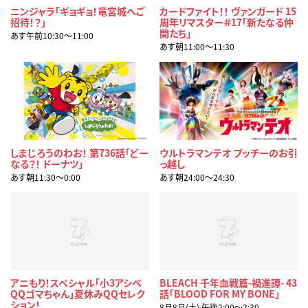
ニンジャラ「ギョギョ！竜宮城へご
カードファイト！！ ヴァンガード 15
招待！？」
周年リマスター＃17「新たなる仲
間たち」
あす午前10:30〜11:00
あす朝11:00〜11:30
しまじろうのわお！ 第736話「どー
ウルトラマンテオ プッチーのお引
なる？！ ドーナツ」
っ越し
あす朝11:30〜0:00
あす朝24:00〜24:30
アニもり！スペシャル「小3アシベ
BLEACH 千年血戦篇-禍進譚- 43
QQゴマちゃん」夏休みQQセレク
話「BLOOD FOR MY BONE」
ション！
8月8日(土) 午後2:00〜2:30