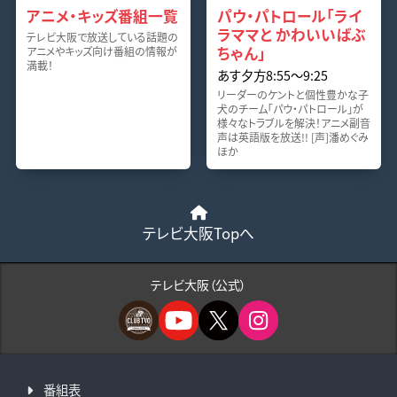
アニメ・キッズ番組一覧
パウ・パトロール「ライ
ラママと かわいいばぶ
テレビ大阪で放送している話題の
ちゃん」
アニメやキッズ向け番組の情報が
満載！
あす夕方8:55〜9:25
リーダーのケントと個性豊かな子
犬のチーム「パウ・パトロール」が
様々なトラブルを解決！アニメ副音
声は英語版を放送!! [声]潘めぐみ
ほか
テレビ大阪Topへ
テレビ大阪（公式）
番組表