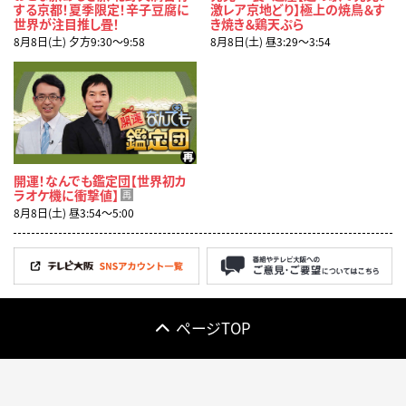
する京都！夏季限定！辛子豆腐に
激レア京地どり】極上の焼鳥＆す
世界が注目推し畳！
き焼き＆鶏天ぷら
8月8日(土) 夕方9:30〜9:58
8月8日(土) 昼3:29〜3:54
開運！なんでも鑑定団【世界初カ
ラオケ機に衝撃値】
再
8月8日(土) 昼3:54〜5:00
ページTOP