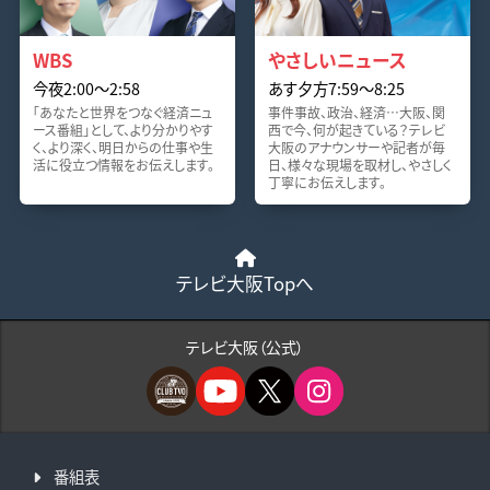
WBS
やさしいニュース
今夜2:00〜2:58
あす夕方7:59〜8:25
「あなたと世界をつなぐ経済ニュ
事件事故、政治、経済…大阪、関
ース番組」として、より分かりやす
西で今、何が起きている？テレビ
く、より深く、明日からの仕事や生
大阪のアナウンサーや記者が毎
活に役立つ情報をお伝えします。
日、様々な現場を取材し、やさしく
丁寧にお伝えします。
テレビ大阪Topへ
テレビ大阪（公式）
番組表