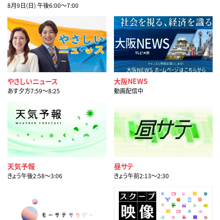
8月9日(日) 午後6:00〜7:00
やさしいニュース
大阪NEWS
あす夕方7:59〜8:25
動画配信中
天気予報
昼サテ
きょう午後2:58〜3:06
きょう午前2:13〜2:30