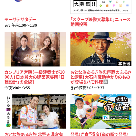
モーサテサタデー
「スクープ映像大募集!!」ニュース
動画投稿
あす午前1:00〜1:30
カンブリア宮殿【一級建築士が10
おとな旅あるき旅忠臣蔵のふるさ
00人！日本最大の建築家集団「日
と赤穂！大石内蔵助ゆかりのもの
建設計」の全貌】
が登場＆ハモ料理
再
今夜3:06〜3:55
きょう深夜3:05〜3:37
おとな旅あるき旅 北野天満宮有
発見!!“食”遺産【道の駅で発見！