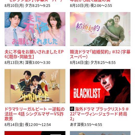
8月10日(月) 夕方8:25〜9:25
8月10日(月) 夜2:06〜2:55
夫に不倫をお願いされました EP
韓流ドラマ「結婚契約」 ＃32（字幕
6【既存・同級生】
スーパー）
8月13日(木) 深夜3:00〜3:30
8月14日(金) 夕方8:25〜8:55
ドラマ9 リーガルビート ー逆転の
海外ドラマ ブラックリスト9 ＃
終
法廷ー 4話 シングルマザーVS詐
22「マーヴィン・ジェラード 終局
欺男
2」
8月14日(金) 夜12:00〜12:54
あす深夜3:55〜4:55