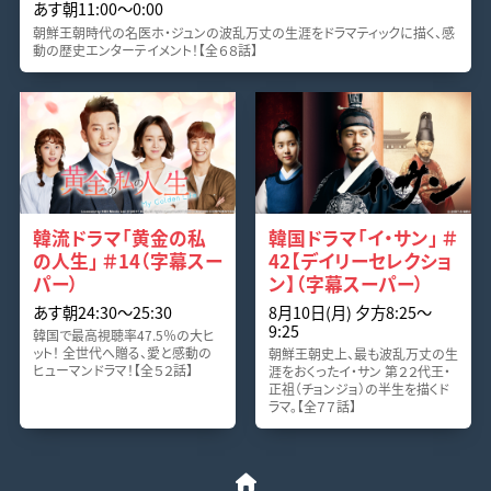
あす朝11:00〜0:00
朝鮮王朝時代の名医ホ・ジュンの波乱万丈の生涯をドラマティックに描く、感
動の歴史エンターテイメント！【全６８話】
韓流ドラマ「黄金の私
韓国ドラマ「イ・サン」 ＃
の人生」 ＃14（字幕スー
42【デイリーセレクショ
パー）
ン】（字幕スーパー）
あす朝24:30〜25:30
8月10日(月) 夕方8:25〜
9:25
韓国で最高視聴率47.5％の大ヒ
ット！ 全世代へ贈る、愛と感動の
朝鮮王朝史上、最も波乱万丈の生
ヒューマンドラマ！【全５２話】
涯をおくったイ・サン 第２２代王・
正祖（チョンジョ）の半生を描くド
ラマ。【全７７話】