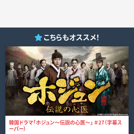
こちらもオススメ！
韓国ドラマ「ホジュン～伝説の心医～」 ＃27（字幕ス
ーパー）