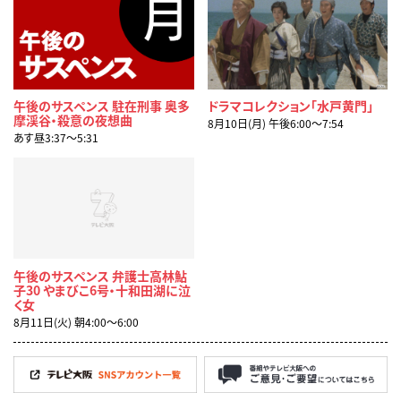
午後のサスペンス 駐在刑事 奥多
ドラマコレクション「水戸黄門」
摩渓谷・殺意の夜想曲
8月10日(月) 午後6:00〜7:54
あす昼3:37〜5:31
午後のサスペンス 弁護士高林鮎
子30 やまびこ6号・十和田湖に泣
く女
8月11日(火) 朝4:00〜6:00