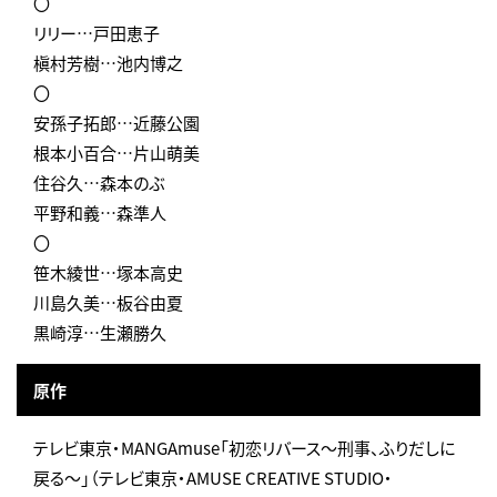
〇
リリー…戸田恵子
槇村芳樹…池内博之
〇
安孫子拓郎…近藤公園
根本小百合…片山萌美
住谷久…森本のぶ
平野和義…森準人
〇
笹木綾世…塚本高史
川島久美…板谷由夏
黒崎淳…生瀬勝久
原作
テレビ東京・MANGAmuse「初恋リバース～刑事、ふりだしに
戻る～」（テレビ東京・AMUSE CREATIVE STUDIO・