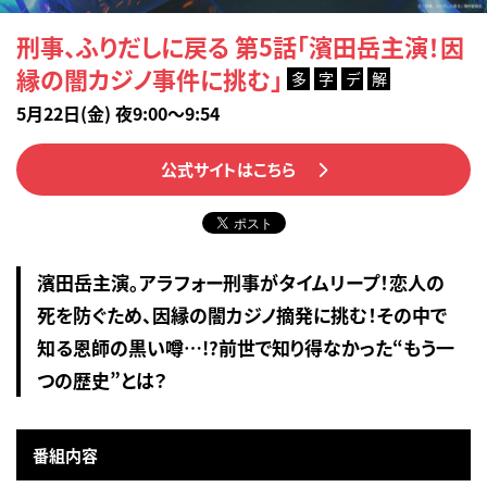
刑事、ふりだしに戻る 第5話「濱田岳主演！因
縁の闇カジノ事件に挑む」
多
字
デ
解
5月22日(金) 夜9:00～9:54
公式サイトはこちら
濱田岳主演。アラフォー刑事がタイムリープ！恋人の
死を防ぐため、因縁の闇カジノ摘発に挑む！その中で
知る恩師の黒い噂…!?前世で知り得なかった“もう一
つの歴史”とは？
番組内容