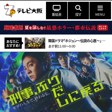
番組表
探す
MENU
韓国ドラマ「ホジュン～伝説の心医～」 ＃27（字幕スーパー）
あなたに
おすすめ！
あす朝11:00〜0:00