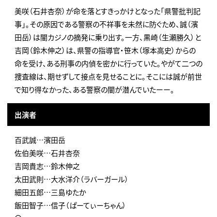
美咲（石井杏奈）が命を落とすきっかけとなった「県警批判記
事」。その原因である警察の不祥事を未然に防ぐため、誠（濱
田岳）は闇カジノの摘発に乗り出す。一方、黒崎（生瀬勝久）と
吉岡（鈴木伸之）は、県警の指導官・笹木（塚本高史）からの
命を受け、ある刑事の内偵を密かに行っていた。やがて二つの
捜査線は、期せずして接点を見せることに。そこには誠が前世
で知り得なかった、ある警察の闇が潜んでいたーー。
出演者
百武誠…濱田岳
佐伯美咲…石井杏奈
吉岡貴志…鈴木伸之
太田武則…大水洋介（ラバーガール）
細田五郎…三島ゆたか
飯田智子…信子（ぱーてぃーちゃん）