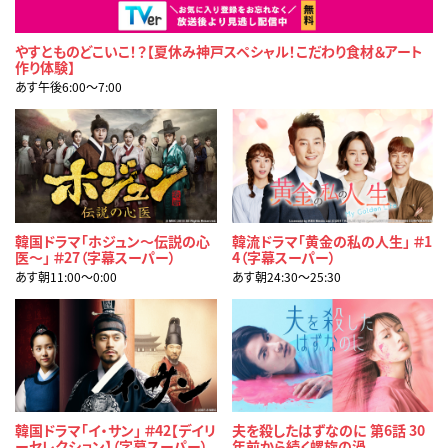
やすとものどこいこ！？【夏休み神戸スペシャル！こだわり食材＆アート
作り体験】
あす午後6:00〜7:00
韓国ドラマ「ホジュン～伝説の心
韓流ドラマ「黄金の私の人生」 ＃1
医～」 ＃27（字幕スーパー）
4（字幕スーパー）
あす朝11:00〜0:00
あす朝24:30〜25:30
韓国ドラマ「イ・サン」 ＃42【デイリ
夫を殺したはずなのに 第6話 30
ーセレクション】（字幕スーパー）
年前から続く螺旋の渦