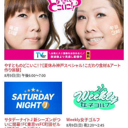
やすとものどこいこ！？【夏休み神戸スペシャル！こだわり食材＆アート
作り体験】
8月9日(日) 午後6:00〜7:00
サタデーナイトJ 新シーズンがつ
Weekly女子ゴルフ
いに開幕！FC東京vsFC町田ゼル
8月9日(日) 夜2:20〜2:45