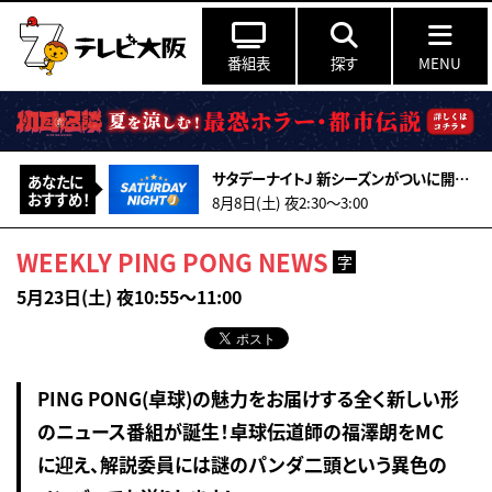
番組表
探す
MENU
サタデーナイトJ 新シーズンがついに開幕！FC東京vsFC町田ゼルビアをマッチオブザJ
あなたに
おすすめ！
8月8日(土) 夜2:30〜3:00
WEEKLY PING PONG NEWS
字
5月23日(土) 夜10:55～11:00
PING PONG(卓球)の魅力をお届けする全く新しい形
のニュース番組が誕生！卓球伝道師の福澤朗をMC
に迎え、解説委員には謎のパンダ二頭という異色の