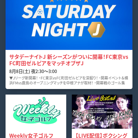
サタデーナイトJ 新シーズンがついに開幕！FC東京vs
FC町田ゼルビアをマッチオブザJ
8月8日(土) 夜2:30〜3:00
▼Jリーグ新開幕！ ・FC東京vsFC町田ゼルビアを深掘り！ ・開幕イベント＆横
浜FMvs鹿島のオープニングマッチを中根アナが取材！ ・開幕戦のゴール集
Weekly女子ゴルフ
【LIVE配信】ボクシング