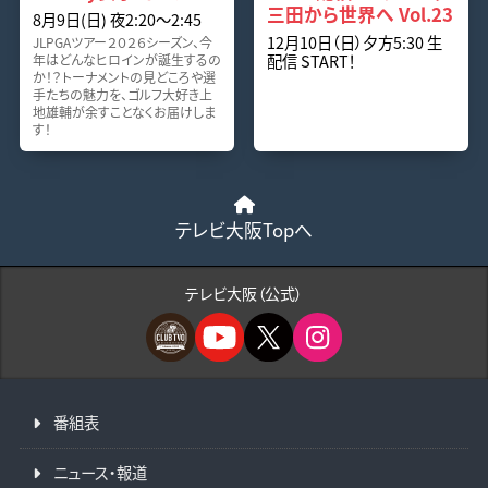
三田から世界へ Vol.23
8月9日(日) 夜2:20〜2:45
12月10日（日）夕方5:30 生
JLPGAツアー２０２６シーズン、今
配信 START！
年はどんなヒロインが誕生するの
か！？トーナメントの見どころや選
手たちの魅力を、ゴルフ大好き上
地雄輔が余すことなくお届けしま
す！
テレビ大阪Topへ
テレビ大阪（公式）
番組表
ニュース・報道