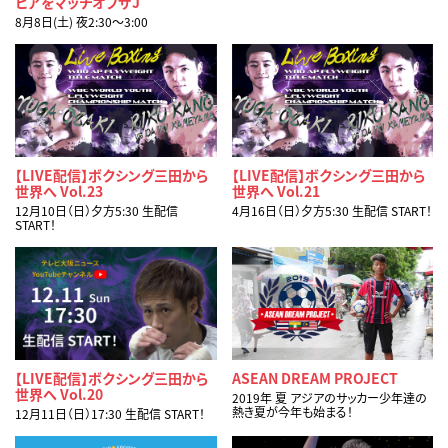
ビアをマッチオブザJ
8月8日(土) 夜2:30〜3:00
【LIVE配信】ボクシング三田から
【LIVE配信】ボクシング三田から
世界へ Vol.23
世界へ Vol.21
12月10日（日）夕方5:30 生配信
4月16日（日）夕方5:30 生配信 START！
START！
【LIVE配信】ボクシング三田から
ASEAN DREAM PROJECT
世界へ Vol.20
2019年 夏 アジアのサッカー少年達の
熱き夏が今年も始まる！
12月11日（日）17:30 生配信 START！