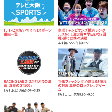
【テレビ大阪SPORTS】スポーツ
卓球チャンピオンズ横浜 シング
番組一覧
ルスNo.1決定戦▼早田ひな2回
戦・勝てば準々決勝
あす朝9:55〜午前10:55
RACING LABO「3か月ぶりの決
THEフィッシング 心燃える！憧れ
戦！真夏のGT500」
の対馬 真夏のロックショアゲー
ム
8月8日(土) 深夜3:00〜3:25
8月8日(土) 夕方8:30〜9:00