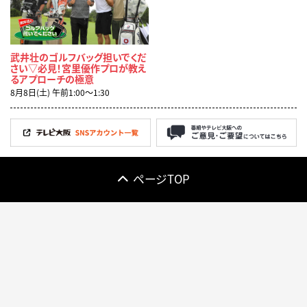
武井壮のゴルフバッグ担いでくだ
さい▽必見！宮里優作プロが教え
るアプローチの極意
8月8日(土) 午前1:00〜1:30
ページTOP