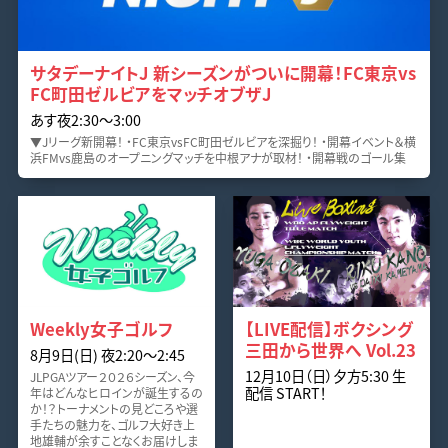
サタデーナイトJ 新シーズンがついに開幕！FC東京vs
FC町田ゼルビアをマッチオブザJ
あす夜2:30〜3:00
▼Jリーグ新開幕！ ・FC東京vsFC町田ゼルビアを深掘り！ ・開幕イベント＆横
浜FMvs鹿島のオープニングマッチを中根アナが取材！ ・開幕戦のゴール集
Weekly女子ゴルフ
【LIVE配信】ボクシング
三田から世界へ Vol.23
8月9日(日) 夜2:20〜2:45
12月10日（日）夕方5:30 生
JLPGAツアー２０２６シーズン、今
配信 START！
年はどんなヒロインが誕生するの
か！？トーナメントの見どころや選
手たちの魅力を、ゴルフ大好き上
地雄輔が余すことなくお届けしま