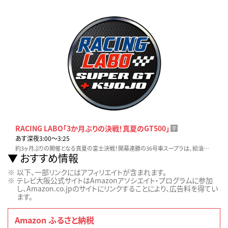
RACING LABO「3か月ぶりの決戦！真夏のGT500」
字
あす深夜3:00〜3:25
約3ヶ月ぶりの開催となる真夏の富士決戦！開幕連勝の36号車スープラは、給油リストリクターでピット時間がかかる試練が！追うニッサンZやホンダ新型プレリュードの逆襲は？
おすすめ情報
以下、一部リンクにはアフィリエイトが含まれます。
テレビ大阪公式サイトはAmazonアソシエイト・プログラムに参加
し、Amazon.co.jpのサイトにリンクすることにより、広告料を得てい
ます。
Amazon ふるさと納税