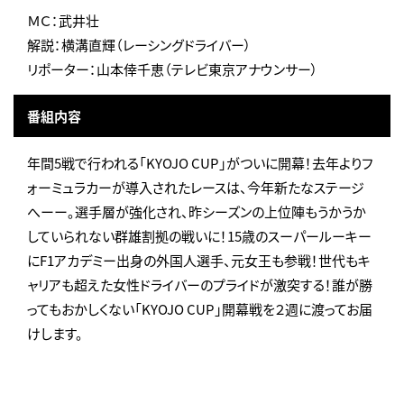
ＭＣ：武井壮
解説：横溝直輝（レーシングドライバー）
リポーター：山本倖千恵（テレビ東京アナウンサー）
番組内容
年間5戦で行われる「KYOJO CUP」がついに開幕！去年よりフ
ォーミュラカーが導入されたレースは、今年新たなステージ
へーー。選手層が強化され、昨シーズンの上位陣もうかうか
していられない群雄割拠の戦いに！15歳のスーパールーキー
にF1アカデミー出身の外国人選手、元女王も参戦！世代もキ
ャリアも超えた女性ドライバーのプライドが激突する！誰が勝
ってもおかしくない「KYOJO CUP」開幕戦を２週に渡ってお届
けします。