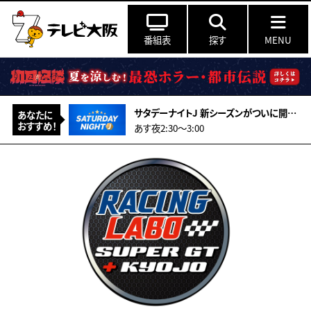
番組表
探す
MENU
サタデーナイトJ 新シーズンがついに開幕！FC東京vsFC町田ゼルビアをマッチオブザJ
あなたに
おすすめ！
あす夜2:30〜3:00