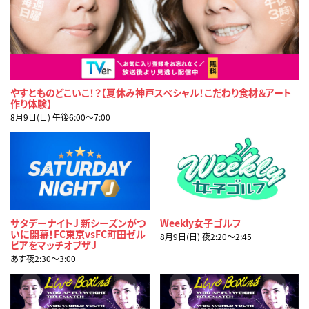
やすとものどこいこ！？【夏休み神戸スペシャル！こだわり食材＆アート
作り体験】
8月9日(日) 午後6:00〜7:00
サタデーナイトJ 新シーズンがつ
Weekly女子ゴルフ
いに開幕！FC東京vsFC町田ゼル
8月9日(日) 夜2:20〜2:45
ビアをマッチオブザJ
あす夜2:30〜3:00