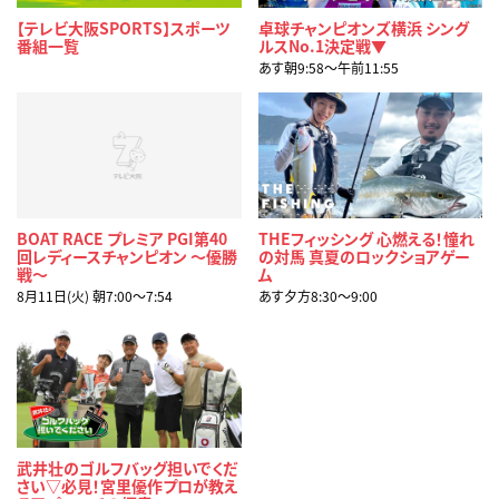
【テレビ大阪SPORTS】スポーツ
卓球チャンピオンズ横浜 シング
番組一覧
ルスNo.1決定戦▼
あす朝9:58〜午前11:55
BOAT RACE プレミア PGI第40
THEフィッシング 心燃える！憧れ
回レディースチャンピオン ～優勝
の対馬 真夏のロックショアゲー
戦～
ム
8月11日(火) 朝7:00〜7:54
あす夕方8:30〜9:00
武井壮のゴルフバッグ担いでくだ
さい▽必見！宮里優作プロが教え