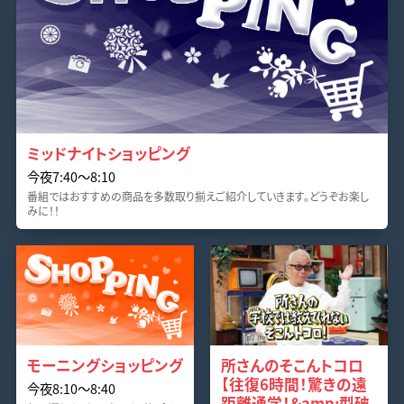
ミッドナイトショッピング
今夜7:40〜8:10
番組ではおすすめの商品を多数取り揃えご紹介していきます。どうぞお楽し
みに！！
モーニングショッピング
所さんのそこんトコロ
【往復6時間！驚きの遠
今夜8:10〜8:40
距離通学！&amp;型破