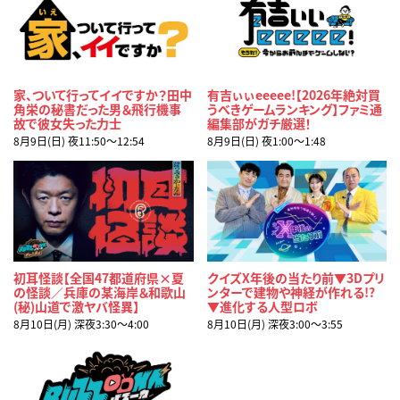
家、ついて行ってイイですか？田中
有吉ぃぃeeeee!【2026年絶対買
角栄の秘書だった男＆飛行機事
うべきゲームランキング】ファミ通
故で彼女失った力士
編集部がガチ厳選！
8月9日(日) 夜11:50〜12:54
8月9日(日) 夜1:00〜1:48
初耳怪談【全国47都道府県×夏
クイズX年後の当たり前▼3Dプリ
の怪談／兵庫の某海岸＆和歌山
ンターで建物や神経が作れる!?
(秘)山道で激ヤバ怪異】
▼進化する人型ロボ
8月10日(月) 深夜3:30〜4:00
8月10日(月) 深夜3:00〜3:55