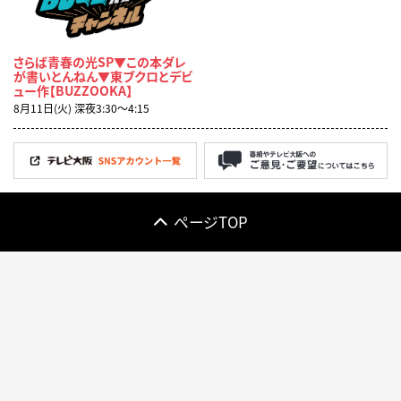
さらば青春の光SP▼この本ダレ
が書いとんねん▼東ブクロとデビ
ュー作【BUZZOOKA】
8月11日(火) 深夜3:30〜4:15
ページTOP