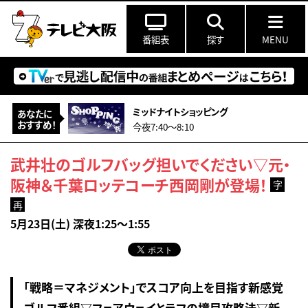
番組表
探す
MENU
ミッドナイトショッピング
あなたに
おすすめ！
今夜7:40〜8:10
武井壮のゴルフバッグ担いでください▽元・
阪神＆千葉ロッテコーチ西岡剛が登場！
字
再
5月23日(土) 深夜1:25～1:55
「戦略＝マネジメント」でスコア向上を目指す新感覚
ゴルフ番組▽フェアウェイとラフの境目攻略法▽新