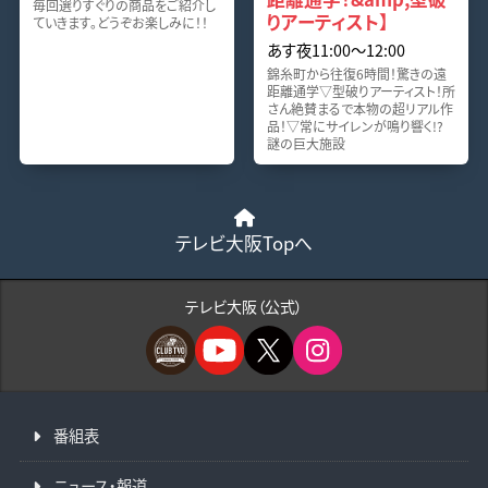
毎回選りすぐりの商品をご紹介し
りアーティスト】
ていきます。どうぞお楽しみに！！
あす夜11:00〜12:00
錦糸町から往復6時間！驚きの遠
距離通学▽型破りアーティスト！所
さん絶賛まるで本物の超リアル作
品！▽常にサイレンが鳴り響く!?
謎の巨大施設
テレビ大阪Topへ
テレビ大阪（公式）
番組表
ニュース・報道