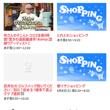
所さんのそこんトコロ【往復6時
とれとれショッピング
間！驚きの遠距離通学！&amp;型
あす夜8:50〜9:20
破りアーティスト】
あす夜11:00〜12:00
武井壮のゴルフバッグ担いでくだ
朝イチショッピング
さい▽刻む？攻める？確率で選ぶ
8月8日(土) 夜8:20〜8:50
クラブ選択
再
あす夜9:50〜10:20