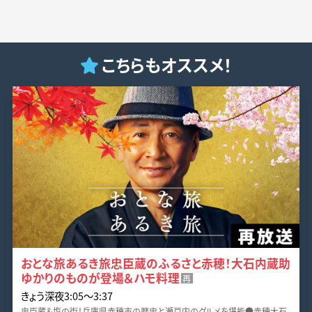
こちらもオススメ！
おとな旅あるき旅忠臣蔵のふるさと赤穂！大石内蔵助
ゆかりのものが登場＆ハモ料理
再
きょう深夜3:05〜3:37
忠臣蔵＆塩の街！兵庫県赤穂市の歴史と瀬戸内のグルメを堪能●赤穂大石