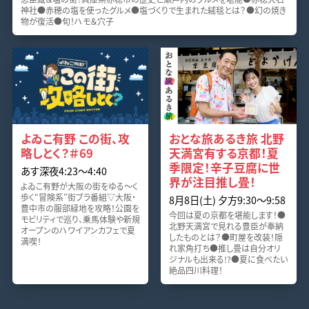
神社●赤穂の塩を使ったグルメ●塩づくりで生まれた絨毯とは？●幻の焼き
物が復活●旬！ハモ＆穴子
よゐこ有野 この街、攻
おとな旅あるき旅 北野
略しとく？＃69
天満宮有する京都！夏
季限定！辛子豆腐に世
あす深夜4:23〜4:40
界が注目推し畳！
よゐこ有野が大阪の街をゆる～く
歩く“冒険系”街ブラ番組▽大阪・
8月8日(土) 夕方9:30〜9:58
豊中市の服部緑地を攻略！公園を
今回は夏の京都を堪能します！●
モビリティで巡り、乗馬体験や新規
北野天満宮で見れる豊臣が奉納
オープンのハワイアンカフェで夏
したものとは？●町屋を改装！隠
満喫！
れ家角打ち●推し畳は自分オリ
ジナルも出来る!?●夏に食べたい
絶品四川料理！