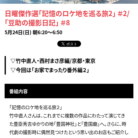
日曜傑作選「記憶のロケ地を巡る旅2」 ＃2/
「豆助の撮影日記」 ＃8
5月24日(日) 朝6:20～6:50
▽竹中直人・西村まさ彦編/京都・東京
▽今回は「お家でまったり番外編２」
番組内容
「記憶のロケ地を巡る旅２」
竹中直人さんは、これまでに複数の作品にわたって演じてき
た豊臣秀吉ゆかりの地「豊国神社」と「豊国廟」へ。さらに、時
代劇の撮影時に偶然見つけたという思い出のお店もご紹介し