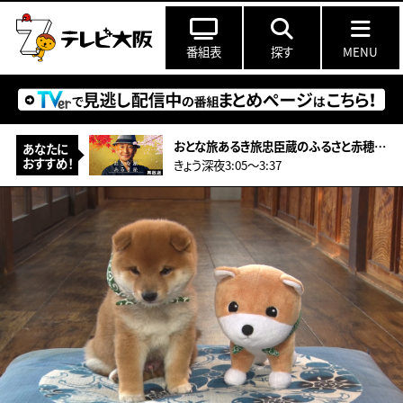
番組表
探す
MENU
おとな旅あるき旅忠臣蔵のふるさと赤穂！大石内蔵助ゆかりのものが登場＆ハモ料理
あなたに
おすすめ！
きょう深夜3:05〜3:37