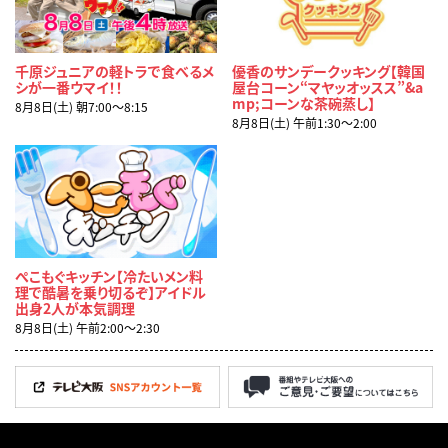
千原ジュニアの軽トラで食べるメ
優香のサンデークッキング【韓国
シが一番ウマイ！！
屋台コーン“マヤッオッスス”&a
mp;コーンな茶碗蒸し】
8月8日(土) 朝7:00〜8:15
8月8日(土) 午前1:30〜2:00
ぺこもぐキッチン【冷たいメン料
理で酷暑を乗り切るぞ】アイドル
出身2人が本気調理
8月8日(土) 午前2:00〜2:30