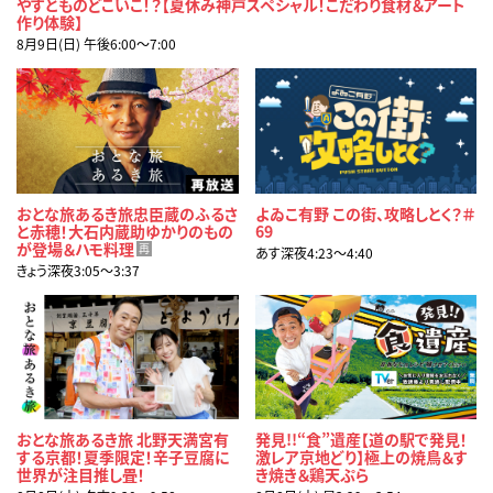
やすとものどこいこ！？【夏休み神戸スペシャル！こだわり食材＆アート
作り体験】
8月9日(日) 午後6:00〜7:00
おとな旅あるき旅忠臣蔵のふるさ
よゐこ有野 この街、攻略しとく？＃
と赤穂！大石内蔵助ゆかりのもの
69
が登場＆ハモ料理
再
あす深夜4:23〜4:40
きょう深夜3:05〜3:37
おとな旅あるき旅 北野天満宮有
発見!!“食”遺産【道の駅で発見！
する京都！夏季限定！辛子豆腐に
激レア京地どり】極上の焼鳥＆す
世界が注目推し畳！
き焼き＆鶏天ぷら