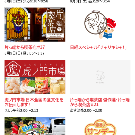
8月8日(土) 夕方9:30〜9:58
8月8日(土) 昼3:29〜3:54
片っ端から喫茶店＃37
日経スペシャル「チャリキシャ！」
8月9日(日) 昼3:05〜3:37
虎ノ門市場 日本全国の食文化を
片っ端から喫茶店 傑作選・片っ端
お伝えします！
から喫茶店＃21
きょう午前2:00〜2:13
あす深夜2:00〜2:30