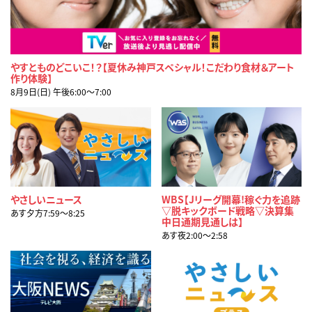
やすとものどこいこ！？【夏休み神戸スペシャル！こだわり食材＆アート
作り体験】
8月9日(日) 午後6:00〜7:00
やさしいニュース
WBS【Jリーグ開幕!稼ぐ力を追跡
▽脱キックボード戦略▽決算集
あす夕方7:59〜8:25
中日通期見通しは】
あす夜2:00〜2:58