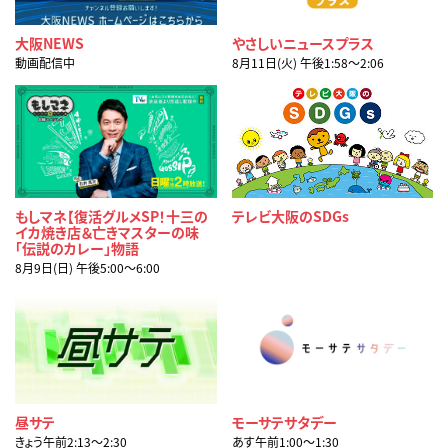
大阪NEWS
やさしいニュースプラス
動画配信中
8月11日(火) 午後1:58〜2:06
もしマネ【復活グルメSP！十三の
テレビ大阪のSDGs
イカ焼き店＆亡きマスターの味
「伝説のカレー」物語
8月9日(日) 午後5:00〜6:00
昼サテ
モーサテサタデー
きょう午前2:13〜2:30
あす午前1:00〜1:30