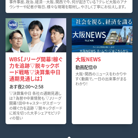
事件事故、政治、経済…大阪、関西で今、何が起きている？テレビ大阪のアナ
ウンサーや記者が毎日、様々な現場を取材し、やさしく丁寧にお伝えします。
WBS【Jリーグ開幕!稼ぐ
大阪NEWS
力を追跡▽脱キックボ
動画配信中
ード戦略▽決算集中日
大阪・関西のニュースをわかりや
通期見通しは】
すく動画で。一日の出来事がまる
わかり！
あす夜2:00〜2:58
▽決算集中日 各社の通期見通し
は？為替や中東情勢も ▽Jリーグ
開幕！田中キャスターがスポーツ
の稼ぐ力を追跡 ▽脱キックボード
に舵を切った大手シェアモビリテ
ィの狙い