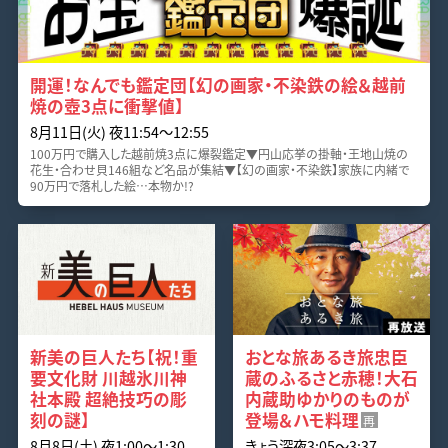
開運！なんでも鑑定団【幻の画家・不染鉄の絵＆越前
焼の壺3点に衝撃値】
8月11日(火) 夜11:54〜12:55
100万円で購入した越前焼3点に爆裂鑑定▼円山応挙の掛軸・王地山焼の
花生・合わせ貝146組など名品が集結▼【幻の画家・不染鉄】家族に内緒で
90万円で落札した絵…本物か!?
新美の巨人たち【祝！重
おとな旅あるき旅忠臣
要文化財 川越氷川神
蔵のふるさと赤穂！大石
社本殿 超絶技巧の彫
内蔵助ゆかりのものが
刻の謎】
登場＆ハモ料理
再
8月8日(土) 夜1:00〜1:30
きょう深夜3:05〜3:37