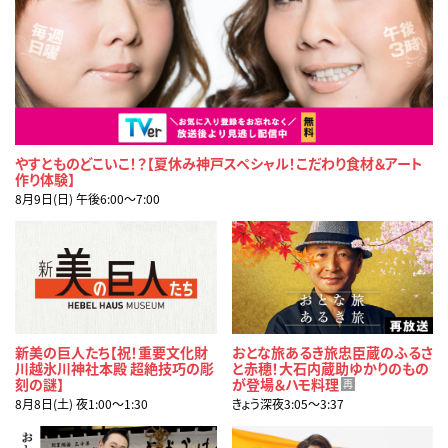
やすとものどこいこ！？【夏休み神戸スペシャル！こだわり食材＆アート
作り体験】
8月9日(日) 午後6:00〜7:00
新美の巨人たち【祝！重要文化財
おとな旅あるき旅忠臣蔵のふるさ
川越氷川神社本殿 超絶技巧の彫
と赤穂！大石内蔵助ゆかりのもの
刻の謎】
が登場＆ハモ料理
再
8月8日(土) 夜1:00〜1:30
きょう深夜3:05〜3:37