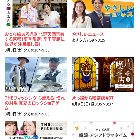
おとな旅あるき旅 北野天満宮有
やさしいニュース
する京都！夏季限定！辛子豆腐に
あす夕方7:59〜8:25
世界が注目推し畳！
8月8日(土) 夕方9:30〜9:58
THEフィッシング 心燃える！憧れ
片っ端から喫茶店＃37
の対馬 真夏のロックショアゲー
8月9日(日) 昼3:05〜3:37
ム
8月8日(土) 夕方8:30〜9:00