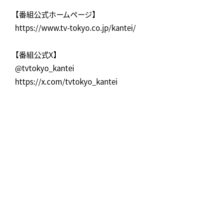
【番組公式ホームページ】
https://www.tv-tokyo.co.jp/kantei/
【番組公式X】
@tvtokyo_kantei
https://x.com/tvtokyo_kantei