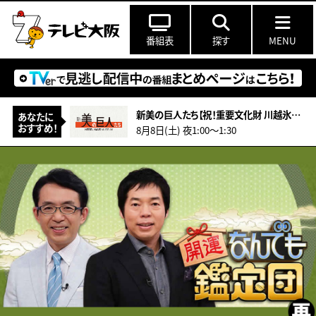
番組表
探す
MENU
新美の巨人たち【祝！重要文化財 川越氷川神社本殿 超絶技巧の彫刻の謎】
あなたに
おすすめ！
8月8日(土) 夜1:00〜1:30