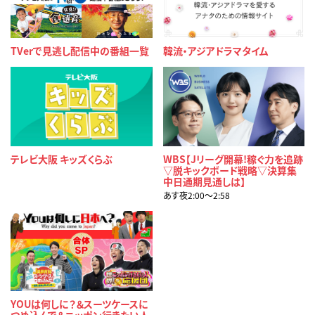
TVerで見逃し配信中の番組一覧
韓流・アジアドラマタイム
テレビ大阪 キッズくらぶ
WBS【Jリーグ開幕!稼ぐ力を追跡
▽脱キックボード戦略▽決算集
中日通期見通しは】
あす夜2:00〜2:58
YOUは何しに？＆スーツケースに
つめ込んで＆ニッポン行きたい人