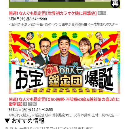
開運！なんでも鑑定団【世界初カラオケ機に衝撃値】
字
再
8月8日(土) 昼3:54〜5:00
＜目利き王決定戦＞今田・あの・アンガ田中が真剣勝負■＜平成生まれのスター＞M!LK塩﨑太智らが秘宝持参！棚橋弘至の引退衣装にド級値
開運！なんでも鑑定団【幻の画家・不染鉄の絵＆越前焼の壺3点に
衝撃値】
多
字
解
8月11日(火) 夜11:54〜12:55
100万円で購入した越前焼3点に爆裂鑑定▼円山応挙の掛軸・王地山焼の花生・合わせ貝146組など名品が集結▼【幻の画家・不染鉄】家族に内緒で90万円で落札した絵…本物か!?
おすすめ情報
以下、一部リンクにはアフィリエイトが含まれます。