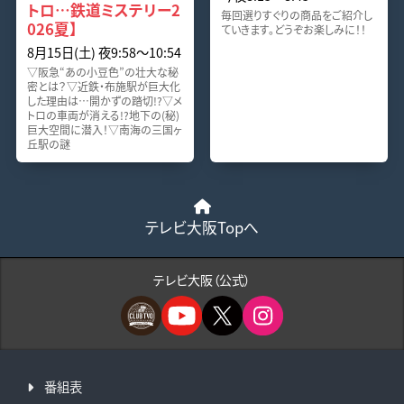
トロ…鉄道ミステリー2
毎回選りすぐりの商品をご紹介し
026夏】
ていきます。どうぞお楽しみに！！
8月15日(土) 夜9:58〜10:54
▽阪急“あの小豆色”の壮大な秘
密とは？▽近鉄・布施駅が巨大化
した理由は…開かずの踏切!?▽メ
トロの車両が消える!?地下の(秘)
巨大空間に潜入！▽南海の三国ヶ
丘駅の謎
テレビ大阪Topへ
テレビ大阪（公式）
番組表