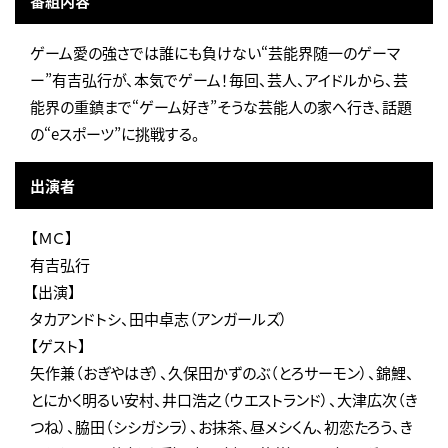
番組内容
ゲーム愛の強さでは誰にも負けない“芸能界随一のゲーマ
ー”有吉弘行が、本気でゲーム！毎回、芸人、アイドルから、芸
能界の重鎮まで“ゲーム好き”そうな芸能人の家へ行き、話題
の“eスポーツ”に挑戦する。
出演者
【ＭＣ】
有吉弘行
【出演】
タカアンドトシ、田中卓志（アンガールズ）
【ゲスト】
矢作兼（おぎやはぎ）、久保田かずのぶ（とろサーモン）、錦鯉、
とにかく明るい安村、井口浩之（ウエストランド）、大津広次（き
つね）、脇田（シシガシラ）、お抹茶、昼メシくん、初恋たろう、き