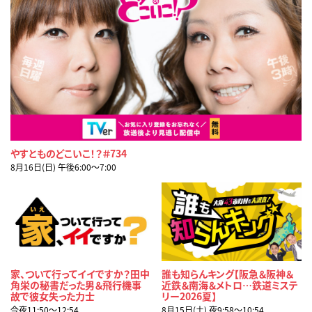
やすとものどこいこ！？＃734
8月16日(日) 午後6:00〜7:00
家、ついて行ってイイですか？田中
誰も知らんキング【阪急＆阪神＆
角栄の秘書だった男＆飛行機事
近鉄＆南海＆メトロ…鉄道ミステ
故で彼女失った力士
リー2026夏】
今夜11:50〜12:54
8月15日(土) 夜9:58〜10:54