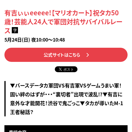
有吉ぃぃeeeee!【マリオカート】祝タカ50
歳！芸能人24人で軍団対抗サバイバルレー
ス
字
5月24日(日) 夜10:00～10:48
公式サイトはこちら
▼バースデータカ軍団VS有吉軍VSゲームうまい軍！
固い絆のはずが・・・“裏切者”出現で波乱!?▼有吉に
意外な才能開花！渋谷で鬼ごっこ▼タカが導いたM-1
王者秘話？