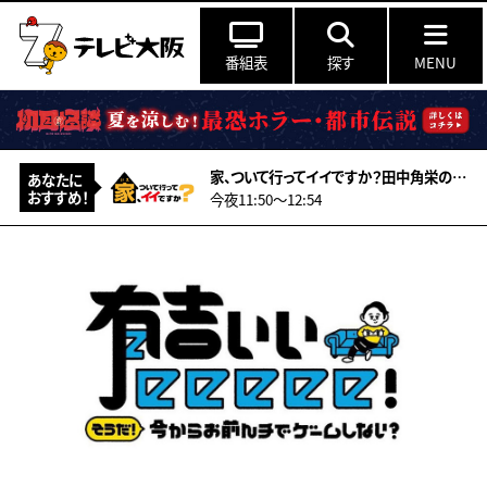
番組表
探す
MENU
家、ついて行ってイイですか？田中角栄の秘書だった男＆飛行機事故で彼女失った力士
あなたに
おすすめ！
今夜11:50〜12:54