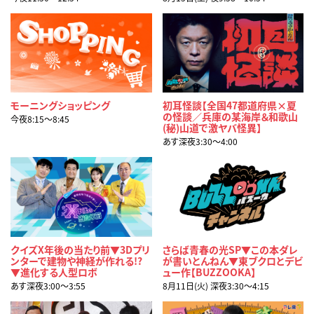
モーニングショッピング
初耳怪談【全国47都道府県×夏
の怪談／兵庫の某海岸＆和歌山
今夜8:15〜8:45
(秘)山道で激ヤバ怪異】
あす深夜3:30〜4:00
クイズX年後の当たり前▼3Dプリ
さらば青春の光SP▼この本ダレ
ンターで建物や神経が作れる!?
が書いとんねん▼東ブクロとデビ
▼進化する人型ロボ
ュー作【BUZZOOKA】
あす深夜3:00〜3:55
8月11日(火) 深夜3:30〜4:15