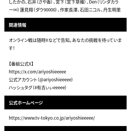
したかの、石井（さや香）、宮下（宮下草薙）、Den（リンダカラ
ー∞）蓮見翔（ダウ90000）、作家長澤、石田ニコル、丹生明里
関連情報
オンライン戦は随時Xなどで告知。あなたの挑戦を待っていま
す！
【番組公式X】
https://x.com/ariyoshieeeee
公式アカウント（@ariyoshieeeee）
ハッシュタグ（#有吉ぃぃeeeee）
公式ホームページ
https://www.tv-tokyo.co.jp/ariyoshieeeee/