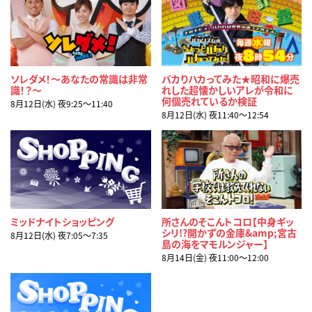
ソレダメ！～あなたの常識は非常
バカりハカってみた★昭和に爆売
識！？～
れした超懐かしいアレが令和に
何個売れているか検証
8月12日(水) 夜9:25〜11:40
8月12日(水) 夜11:40〜12:54
ミッドナイトショッピング
所さんのそこんトコロ【中身ギッ
シリ!?開かずの金庫&amp;宮古
8月12日(水) 夜7:05〜7:35
島の海をマモルンジャー】
8月14日(金) 夜11:00〜12:00