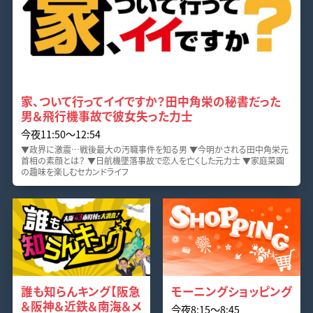
家、ついて行ってイイですか？田中角栄の秘書だった
男＆飛行機事故で彼女失った力士
今夜11:50〜12:54
▼政界に激震…戦後最大の汚職事件を知る男 ▼今明かされる田中角栄元
首相の素顔とは？ ▼日航機墜落事故で恋人を亡くした元力士 ▼家庭菜園
の趣味を楽しむセカンドライフ
誰も知らんキング【阪急
モーニングショッピング
＆阪神＆近鉄＆南海＆メ
今夜8:15〜8:45