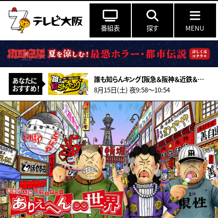
番組表
探す
MENU
誰も知らんキング【阪急＆阪神＆近鉄＆南海＆メトロ…鉄道ミステリー2026夏】
あなたに
おすすめ！
8月15日(土) 夜9:58〜10:54