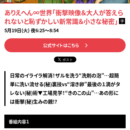
ありえへん∞世界「衝撃映像＆大人が答えら
れないと恥ずかしい新常識＆小さな秘密」
字
5月19日(火) 夜6:25～8:54
公式サイトはこちら
日常のイライラ解消！ザルを洗う“洗剤の泡”…超簡
単に洗い流せる(秘)裏技vs“溶き卵”最後の１滴がタ
レない(秘)術▼工場見学！“きのこの山”…あの形に
は衝撃(秘)生みの親!?
番組内容１