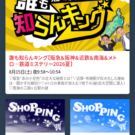
誰も知らんキング【阪急＆阪神＆近鉄＆南海＆メト
ロ…鉄道ミステリー2026夏】
8月15日(土) 夜9:58〜10:54
▽阪急“あの小豆色”の壮大な秘密とは？▽近鉄・布施駅が巨大化した理由
は…開かずの踏切!?▽メトロの車両が消える!?地下の(秘)巨大空間に潜入！
▽南海の三国ヶ丘駅の謎