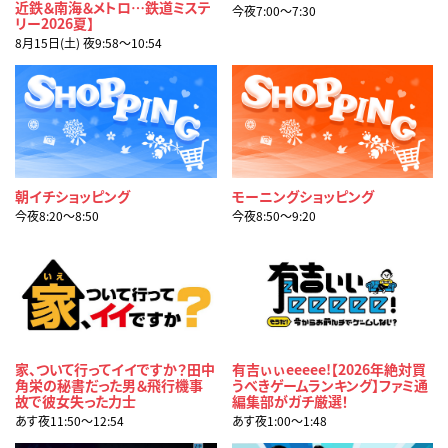
近鉄＆南海＆メトロ…鉄道ミステ
今夜7:00〜7:30
リー2026夏】
8月15日(土) 夜9:58〜10:54
朝イチショッピング
モーニングショッピング
今夜8:20〜8:50
今夜8:50〜9:20
家、ついて行ってイイですか？田中
有吉ぃぃeeeee!【2026年絶対買
角栄の秘書だった男＆飛行機事
うべきゲームランキング】ファミ通
故で彼女失った力士
編集部がガチ厳選！
あす夜11:50〜12:54
あす夜1:00〜1:48