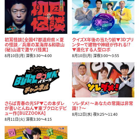
初耳怪談【全国47都道府県×夏
クイズX年後の当たり前▼3Dプリ
の怪談／兵庫の某海岸＆和歌山
ンターで建物や神経が作れる!?
(秘)山道で激ヤバ怪異】
▼進化する人型ロボ
8月10日(月) 深夜3:30〜4:00
8月10日(月) 深夜3:00〜3:55
さらば青春の光SP▼この本ダレ
ソレダメ！～あなたの常識は非常
が書いとんねん▼東ブクロとデビ
識！？～
ュー作【BUZZOOKA】
8月12日(水) 夜9:25〜11:40
8月11日(火) 深夜3:30〜4:15