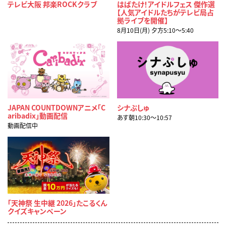
テレビ大阪 邦楽ROCKクラブ
はばたけ！アイドルフェス 傑作選
【人気アイドルたちがテレビ局占
拠ライブを開催】
8月10日(月) 夕方5:10〜5:40
JAPAN COUNTDOWNアニメ「C
シナぷしゅ
aribadix」動画配信
あす朝10:30〜10:57
動画配信中
「天神祭 生中継 2026」たこるくん
クイズキャンペーン