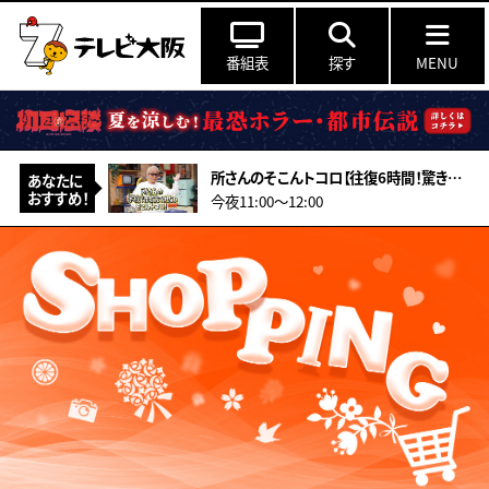
番組表
探す
MENU
所さんのそこんトコロ【往復6時間！驚きの遠距離通学！&amp;型破りアーティスト】
あなたに
おすすめ！
今夜11:00〜12:00