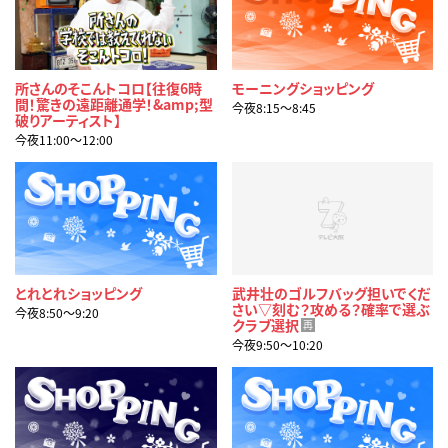
所さんのそこんトコロ【往復6時
モーニングショッピング
間！驚きの遠距離通学！&amp;型
今夜8:15〜8:45
破りアーティスト】
今夜11:00〜12:00
とれとれショッピング
武井壮のゴルフバッグ担いでくだ
さい▽刻む？攻める？確率で選ぶ
今夜8:50〜9:20
クラブ選択
再
今夜9:50〜10:20