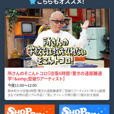
こちらもオススメ！
所さんのそこんトコロ【往復6時間！驚きの遠距離通
学！&amp;型破りアーティスト】
今夜11:00〜12:00
錦糸町から往復6時間！驚きの遠距離通学▽型破りアーティスト！所さん絶賛
まるで本物の超リアル作品！▽常にサイレンが鳴り響く!?謎の巨大施設