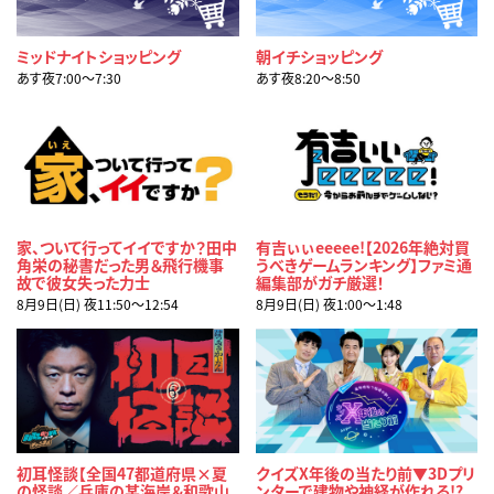
ミッドナイトショッピング
朝イチショッピング
あす夜7:00〜7:30
あす夜8:20〜8:50
家、ついて行ってイイですか？田中
有吉ぃぃeeeee!【2026年絶対買
角栄の秘書だった男＆飛行機事
うべきゲームランキング】ファミ通
故で彼女失った力士
編集部がガチ厳選！
8月9日(日) 夜11:50〜12:54
8月9日(日) 夜1:00〜1:48
初耳怪談【全国47都道府県×夏
クイズX年後の当たり前▼3Dプリ
の怪談／兵庫の某海岸＆和歌山
ンターで建物や神経が作れる!?