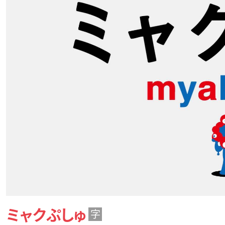
ミャクぷしゅ
字