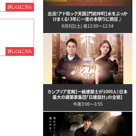
詳しくはこちら
出没！アド街ック天国【門前仲町】水をぶっか
けまくる！3年に一度の本祭りに熱狂♪
8月8日(土) 夜12:00〜12:54
詳しくはこちら
カンブリア宮殿【一級建築士が1000人！日本
最大の建築家集団「日建設計」の全貌】
今夜3:06〜3:55