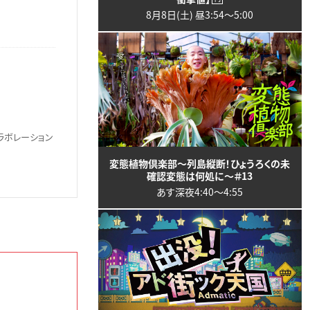
8月8日(土) 昼3:54〜5:00
ラボレーション
変態植物倶楽部～列島縦断！ひょうろくの未
確認変態は何処に～＃13
あす深夜4:40〜4:55