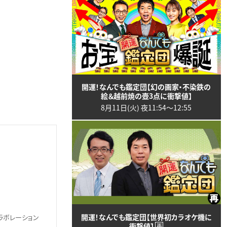
開運！なんでも鑑定団【幻の画家・不染鉄の
絵＆越前焼の壺3点に衝撃値】
8月11日(火) 夜11:54〜12:55
開運！なんでも鑑定団【世界初カラオケ機に
ラボレーション
衝撃値】
再