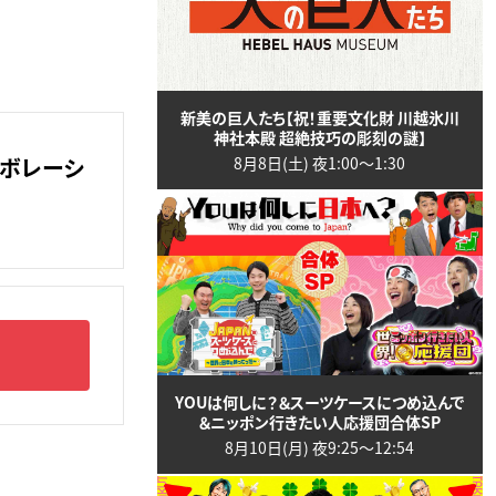
新美の巨人たち【祝！重要文化財 川越氷川
神社本殿 超絶技巧の彫刻の謎】
ラボレーシ
8月8日(土) 夜1:00〜1:30
YOUは何しに？＆スーツケースにつめ込んで
＆ニッポン行きたい人応援団合体SP
8月10日(月) 夜9:25〜12:54