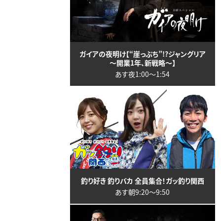
ガイアの夜明け【“崖っぷち”!?ジャングリア
～開業1年、新戦略～】
あす夜1:00〜1:54
釣り好き 釣りバカ 全員集合！ガッ釣り関西
あす朝9:20〜9:50