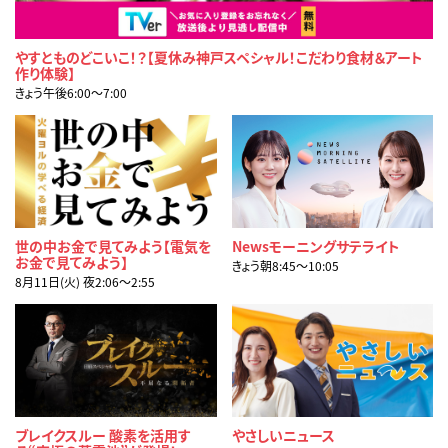
やすとものどこいこ！？【夏休み神戸スペシャル！こだわり食材＆アート
作り体験】
きょう午後6:00〜7:00
世の中お金で見てみよう【電気を
Newsモーニングサテライト
お金で見てみよう】
きょう朝8:45〜10:05
8月11日(火) 夜2:06〜2:55
ブレイクスルー 酸素を活用す
やさしいニュース