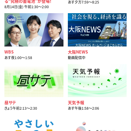
る“究極の蓄電池”が登場！
あす夕方7:59〜8:25
8月14日(金) 午前1:30〜2:00
WBS
大阪NEWS
あす夜1:00〜1:58
動画配信中
昼サテ
天気予報
きょう午前2:13〜2:30
あす午後1:58〜2:06