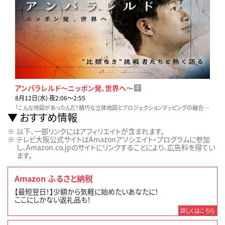
アンパラレルド～ニッポン発、世界へ～
字
8月12日(水) 夜2:06〜2:55
「こんな地図があったんだ！精巧な立体地図とプロジェクションマッピングの融合！」常識を超え続ける挑戦者たちと若林による熱い対話をお届けします。
おすすめ情報
以下、一部リンクにはアフィリエイトが含まれます。
テレビ大阪公式サイトはAmazonアソシエイト・プログラムに参加
し、Amazon.co.jpのサイトにリンクすることにより、広告料を得てい
ます。
Amazon ふるさと納税
【最短翌日！】少額から気軽に始めたいあなたに！
ここにしかない返礼品も！
詳しくはこちら