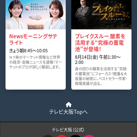
Newsモーニングサテ
ブレイクスルー 酸素を
ライト
活用する“究極の蓄電
池”が登場！
きょう朝8:45〜10:05
8月14日(金) 午前1:30〜
ＮＹ発のマーケット情報など世界
2:00
の経済・金融ニュースを速報！マー
ケットのプロが詳しく解説します。
身の回りの酸素を活用する“究極
の蓄電池”にフォーカス！軽量＆大
容量の秘密に、ベストセラー作家・
相場英雄が迫る。
テレビ大阪Topへ
テレビ大阪（公式）