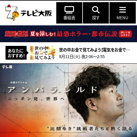
番組表
探す
MENU
世の中お金で見てみよう【電気をお金で見てみよう】
あなたに
おすすめ！
8月11日(火) 夜2:06〜2:55