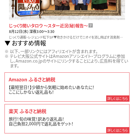
じっくり聞いタロウ ～スター近況(秘)報告～
字
8月12日(水) 深夜3:00〜3:30
じっくり通販・レジェンド松下SP▼吹きかけるだけでニオイを消し飛ばす消臭剤▼ソースなど粘り気のある調味料も一撃！水拭き掃除機▼調理＆後片付けが超簡単！ムテキセイロ
おすすめ情報
以下、一部リンクにはアフィリエイトが含まれます。
テレビ大阪公式サイトはAmazonアソシエイト・プログラムに参加
し、Amazon.co.jpのサイトにリンクすることにより、広告料を得てい
ます。
Amazon ふるさと納税
【最短翌日！】少額から気軽に始めたいあなたに！
ここにしかない返礼品も！
詳しくはこちら
楽天 ふるさと納税
旅行！旬の味覚！訳あり返礼品！
自己負担2,000円で返礼品をゲット！
詳しくはこちら