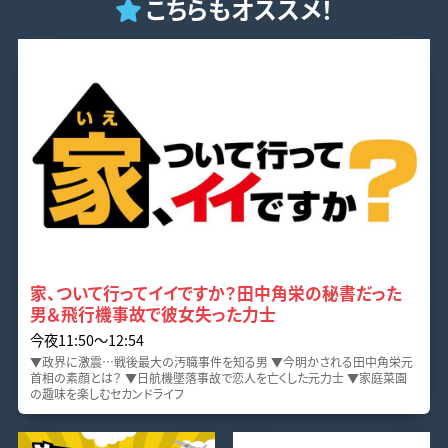
こちらもオススメ！
家、ついて行ってイイですか？田中角栄の秘書だった
男＆飛行機事故で彼女失った力士
今夜11:50〜12:54
▼政界に激震…戦後最大の汚職事件を知る男 ▼今明かされる田中角栄元
首相の素顔とは？ ▼日航機墜落事故で恋人を亡くした元力士 ▼家庭菜園
の趣味を楽しむセカンドライフ