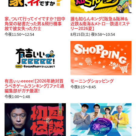
家、ついて行ってイイですか？田中
誰も知らんキング【阪急＆阪神＆
角栄の秘書だった男＆飛行機事
近鉄＆南海＆メトロ…鉄道ミステ
故で彼女失った力士
リー2026夏】
今夜11:50〜12:54
8月15日(土) 夜9:58〜10:54
有吉ぃぃeeeee!【2026年絶対買
モーニングショッピング
うべきゲームランキング】ファミ通
今夜8:15〜8:45
編集部がガチ厳選！
今夜1:00〜1:48