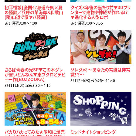
初耳怪談【全国47都道府県×夏
クイズX年後の当たり前▼3Dプリ
の怪談／兵庫の某海岸＆和歌山
ンターで建物や神経が作れる!?
(秘)山道で激ヤバ怪異】
▼進化する人型ロボ
あす深夜3:30〜4:00
あす深夜3:00〜3:55
さらば青春の光SP▼この本ダレ
ソレダメ！～あなたの常識は非常
が書いとんねん▼東ブクロとデビ
識！？～
ュー作【BUZZOOKA】
8月12日(水) 夜9:25〜11:40
8月11日(火) 深夜3:30〜4:15
バカりハカってみた★昭和に爆売
ミッドナイトショッピング