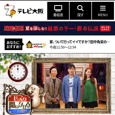
番組表
探す
MENU
家、ついて行ってイイですか？田中角栄の秘書だった男＆飛行機事故で彼女失った力士
あなたに
おすすめ！
今夜11:50〜12:54