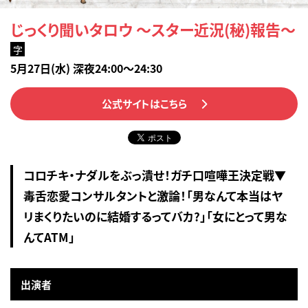
じっくり聞いタロウ ～スター近況(秘)報告～
字
5月27日(水) 深夜24:00～24:30
公式サイトはこちら
コロチキ・ナダルをぶっ潰せ！ガチ口喧嘩王決定戦▼
毒舌恋愛コンサルタントと激論！「男なんて本当はヤ
リまくりたいのに結婚するってバカ?」「女にとって男な
んてATM」
出演者