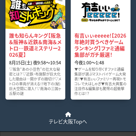
誰も知らんキング【阪急
有吉ぃぃeeeee!【2026
＆阪神＆近鉄＆南海＆メ
年絶対買うべきゲーム
トロ…鉄道ミステリー2
ランキング】ファミ通編
026夏】
集部がガチ厳選！
8月15日(土) 夜9:58〜10:54
今夜1:00〜1:48
▽阪急“あの小豆色”の壮大な秘
▼ゲームを知り尽くすファミ通編
密とは？▽近鉄・布施駅が巨大化
集部が選ぶマストバイゲーム大発
した理由は…開かずの踏切!?▽メ
表！▼有吉ぃぃファミリー再現トモ
トロの車両が消える!?地下の(秘)
コレで大はしゃぎ▼有吉大興奮の
巨大空間に潜入！▽南海の三国ヶ
注目作＆編集部も驚愕の超衝撃
丘駅の謎
作とは！？
テレビ大阪Topへ