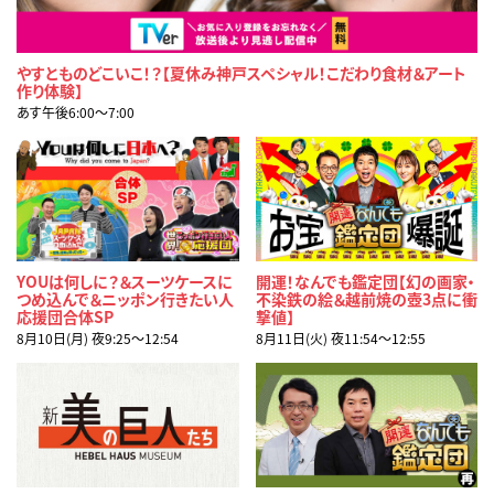
やすとものどこいこ！？【夏休み神戸スペシャル！こだわり食材＆アート
作り体験】
あす午後6:00〜7:00
YOUは何しに？＆スーツケースに
開運！なんでも鑑定団【幻の画家・
つめ込んで＆ニッポン行きたい人
不染鉄の絵＆越前焼の壺3点に衝
応援団合体SP
撃値】
8月10日(月) 夜9:25〜12:54
8月11日(火) 夜11:54〜12:55