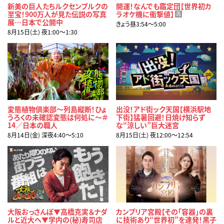
新美の巨人たちルクセンブルクの
開運！なんでも鑑定団【世界初カ
至宝！900万人が見た伝説の写真
ラオケ機に衝撃値】
再
展…日本で公開中
きょう昼3:54〜5:00
8月15日(土) 夜1:00〜1:30
変態植物倶楽部～列島縦断！ひょ
出没！アド街ック天国【横浜駅地
うろくの未確認変態は何処に～＃
下街】猛暑回避！日焼け知らず
14／日本の職人
な“涼しい”巨大迷宮
8月14日(金) 深夜4:40〜5:10
8月15日(土) 夜12:00〜12:54
大阪おっさんぽ▼高橋克実＆ナダ
カンブリア宮殿【その「容器」の裏
ルと近大へ▼学内の(秘)寿司店
に技術あり“世界初”を連発！黒子