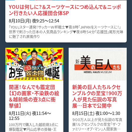
YOUは何しに？＆スーツケースにつめ込んで＆ニッポ
ン行きたい人応援団合体SP
8月10日(月) 夜9:25〜12:54
「YOU」スター連発！サッカーＷ杯戦士▼夜８時「JAPANをスーツケースに！」
世界で刺さった日本の人気商品ランキング▼夜８時５４分「応援団」尾形光琳
に魅了され屏風作り
開運！なんでも鑑定団
新美の巨人たちルクセ
【幻の画家・不染鉄の絵
ンブルクの至宝！900万
＆越前焼の壺3点に衝
人が見た伝説の写真
撃値】
展…日本で公開中
8月11日(火) 夜11:54〜
8月15日(土) 夜1:00〜1:30
12:55
９００万人以上が見た伝説の写真
展！ルクセンブルクの至宝「ザ・フ
100万円で購入した越前焼3点に
ァミリー・オブ・マン」人間家族…
爆裂鑑定▼円山応挙の掛軸・王