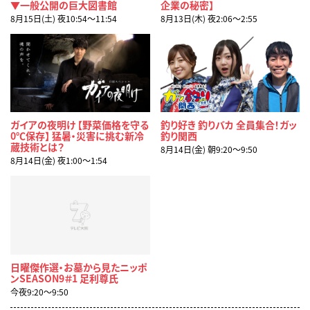
▼一般公開の巨大図書館
企業の秘密】
8月15日(土) 夜10:54〜11:54
8月13日(木) 夜2:06〜2:55
ガイアの夜明け 【野菜価格を守る
釣り好き 釣りバカ 全員集合！ガッ
0℃保存】 猛暑・災害に挑む新冷
釣り関西
蔵技術とは？
8月14日(金) 朝9:20〜9:50
8月14日(金) 夜1:00〜1:54
日曜傑作選・お墓から見たニッポ
ンSEASON9＃1 足利尊氏
今夜9:20〜9:50