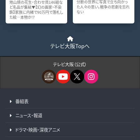
分断の世界に写真で立ち向かっ
地山焼の花生・合わせ貝146組な
た人々の思い。戦争の悲劇を忘れ
ど名品が集結▼【幻の画家・不染
ない
鉄】家族に内緒で90万円で落札し
た絵…本物か!?
テレビ大阪Topへ
テレビ大阪（公式）
番組表
ニュース・報道
ドラマ・映画・深夜アニメ