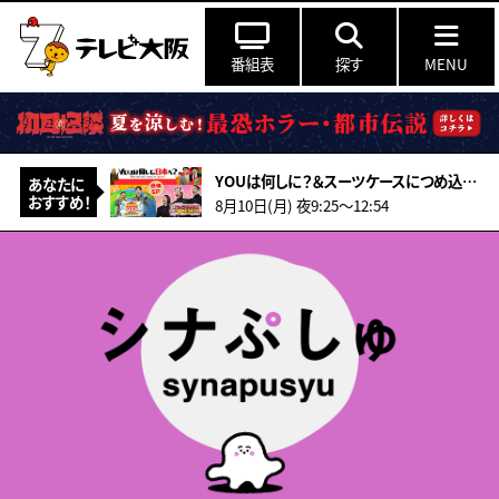
番組表
探す
MENU
YOUは何しに？＆スーツケースにつめ込んで＆ニッポン行きたい人応援団合体SP
あなたに
おすすめ！
8月10日(月) 夜9:25〜12:54