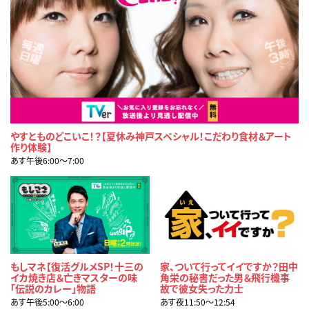
やすとものどこいこ！？【夏休み神戸スペシャル！こだわり食材＆アート
作り体験】
あす午後6:00〜7:00
もしマネ【復活グルメSP！十三の
家、ついて行ってイイですか？田中
イカ焼き店＆亡きマスターの味
角栄の秘書だった男＆飛行機事
「伝説のカレー」物語
故で彼女失った力士
あす午後5:00〜6:00
あす夜11:50〜12:54