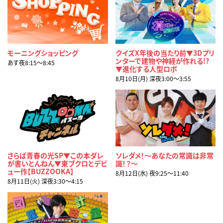
モーニングショッピング
クイズX年後の当たり前▼3Dプリ
ンターで建物や神経が作れる!?
あす夜8:15〜8:45
▼進化する人型ロボ
8月10日(月) 深夜3:00〜3:55
さらば青春の光SP▼この本ダレ
ソレダメ！～あなたの常識は非常
が書いとんねん▼東ブクロとデビ
識！？～
ュー作【BUZZOOKA】
8月12日(水) 夜9:25〜11:40
8月11日(火) 深夜3:30〜4:15