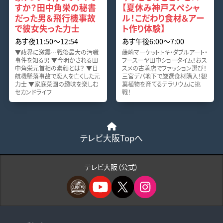
すか？田中角栄の秘書
【夏休み神戸スペシャ
だった男＆飛行機事故
ル！こだわり食材＆アー
で彼女失った力士
ト作り体験】
あす夜11:50〜12:54
あす午後6:00〜7:00
▼政界に激震…戦後最大の汚職
藤崎マーケットトキ・ダブルアート・
事件を知る男 ▼今明かされる田
フースーヤ田中ショータイム！おス
中角栄元首相の素顔とは？ ▼日
スメの古着店でファッション選び！
航機墜落事故で恋人を亡くした元
三宮デパ地下で厳選食材購入！観
力士 ▼家庭菜園の趣味を楽しむ
葉植物を育てるテラリウムに挑
セカンドライフ
戦！
テレビ大阪Topへ
テレビ大阪（公式）