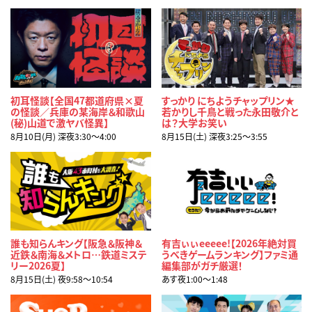
初耳怪談【全国47都道府県×夏
すっかり にちようチャップリン★
の怪談／兵庫の某海岸＆和歌山
若かりし千鳥と戦った永田敬介と
(秘)山道で激ヤバ怪異】
は？大学お笑い
8月10日(月) 深夜3:30〜4:00
8月15日(土) 深夜3:25〜3:55
誰も知らんキング【阪急＆阪神＆
有吉ぃぃeeeee!【2026年絶対買
近鉄＆南海＆メトロ…鉄道ミステ
うべきゲームランキング】ファミ通
リー2026夏】
編集部がガチ厳選！
8月15日(土) 夜9:58〜10:54
あす夜1:00〜1:48