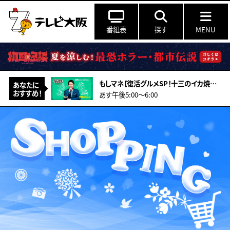
番組表
探す
MENU
もしマネ【復活グルメSP！十三のイカ焼き店＆亡きマスターの味「伝説のカレー」物語
あなたに
おすすめ！
あす午後5:00〜6:00