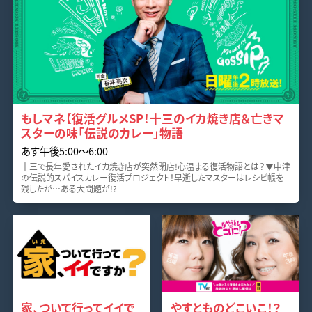
もしマネ【復活グルメSP！十三のイカ焼き店＆亡きマ
スターの味「伝説のカレー」物語
あす午後5:00〜6:00
十三で長年愛されたイカ焼き店が突然閉店!心温まる復活物語とは？▼中津
の伝説的スパイスカレー復活プロジェクト！早逝したマスターはレシピ帳を
残したが…ある大問題が!?
家、ついて行ってイイで
やすとものどこいこ！？