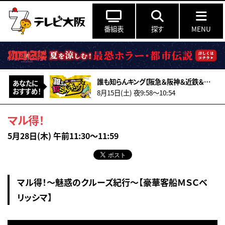
番組表
探す
MENU
誰も知らんキング【阪急＆阪神＆近鉄＆南海＆メトロ…鉄道ミステリー2026夏】
あなたに
おすすめ！
8月15日(土) 夜9:58〜10:54
マル得！
5月28日(木) 午前11:30～11:59
マル得！～魅惑のクルーズ紀行～【豪華客船ＭＳＣベ
リッシマ】