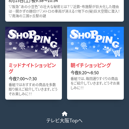
8月15日(土) 夜9:58〜10:54
▽阪急“あの小豆色”の壮大な秘密とは？▽近鉄・布施駅が巨大化した理由
は…開かずの踏切!?▽メトロの車両が消える!?地下の(秘)巨大空間に潜入！
▽南海の三国ヶ丘駅の謎
ミッドナイトショッピン
朝イチショッピング
グ
今夜8:20〜8:50
今夜7:00〜7:30
番組では、毎回選りすぐりの商品
をご紹介していきます。どうぞお楽
番組ではおすすめの商品を多数
しみに！！
取り揃えご紹介していきます。どう
ぞお楽しみに！！
テレビ大阪Topへ