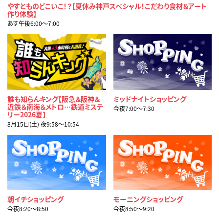
やすとものどこいこ！？【夏休み神戸スペシャル！こだわり食材＆アート
作り体験】
あす午後6:00〜7:00
誰も知らんキング【阪急＆阪神＆
ミッドナイトショッピング
近鉄＆南海＆メトロ…鉄道ミステ
今夜7:00〜7:30
リー2026夏】
8月15日(土) 夜9:58〜10:54
朝イチショッピング
モーニングショッピング
今夜8:20〜8:50
今夜8:50〜9:20