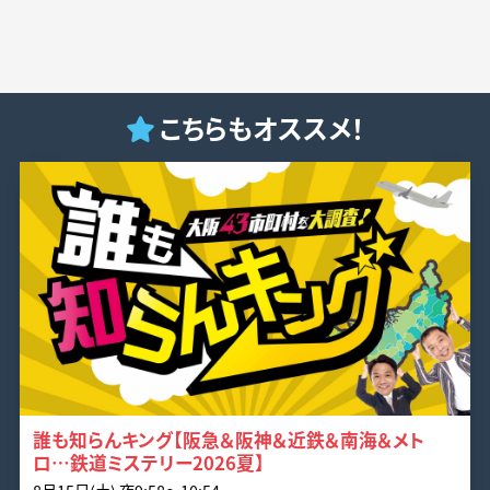
こちらもオススメ！
誰も知らんキング【阪急＆阪神＆近鉄＆南海＆メト
ロ…鉄道ミステリー2026夏】