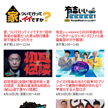
家、ついて行ってイイですか？田中
有吉ぃぃeeeee!【2026年絶対買
角栄の秘書だった男＆飛行機事
うべきゲームランキング】ファミ通
故で彼女失った力士
編集部がガチ厳選！
あす夜11:50〜12:54
あす夜1:00〜1:48
初耳怪談【全国47都道府県×夏
クイズX年後の当たり前▼3Dプリ
の怪談／兵庫の某海岸＆和歌山
ンターで建物や神経が作れる!?
(秘)山道で激ヤバ怪異】
▼進化する人型ロボ
8月10日(月) 深夜3:30〜4:00
8月10日(月) 深夜3:00〜3:55