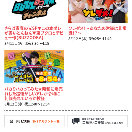
さらば青春の光SP▼この本ダレ
ソレダメ！～あなたの常識は非常
が書いとんねん▼東ブクロとデビ
識！？～
ュー作【BUZZOOKA】
8月12日(水) 夜9:25〜11:40
8月11日(火) 深夜3:30〜4:15
バカりハカってみた★昭和に爆売
れした超懐かしいアレが令和に
何個売れているか検証
8月12日(水) 夜11:40〜12:54