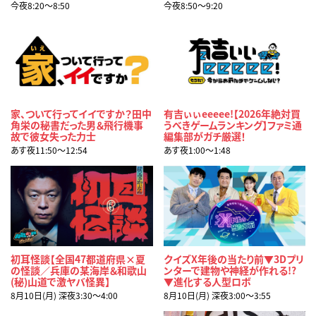
今夜8:20〜8:50
今夜8:50〜9:20
家、ついて行ってイイですか？田中
有吉ぃぃeeeee!【2026年絶対買
角栄の秘書だった男＆飛行機事
うべきゲームランキング】ファミ通
故で彼女失った力士
編集部がガチ厳選！
あす夜11:50〜12:54
あす夜1:00〜1:48
初耳怪談【全国47都道府県×夏
クイズX年後の当たり前▼3Dプリ
の怪談／兵庫の某海岸＆和歌山
ンターで建物や神経が作れる!?
(秘)山道で激ヤバ怪異】
▼進化する人型ロボ
8月10日(月) 深夜3:30〜4:00
8月10日(月) 深夜3:00〜3:55