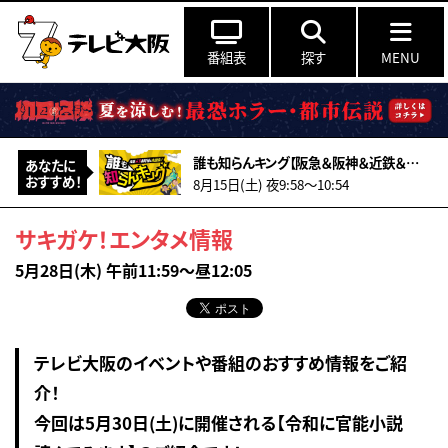
番組表
探す
MENU
誰も知らんキング【阪急＆阪神＆近鉄＆南海＆メトロ…鉄道ミステリー2026夏】
あなたに
おすすめ！
8月15日(土) 夜9:58〜10:54
サキガケ！エンタメ情報
5月28日(木) 午前11:59～昼12:05
テレビ大阪のイベントや番組のおすすめ情報をご紹
介！
今回は5月30日(土)に開催される【令和に官能小説