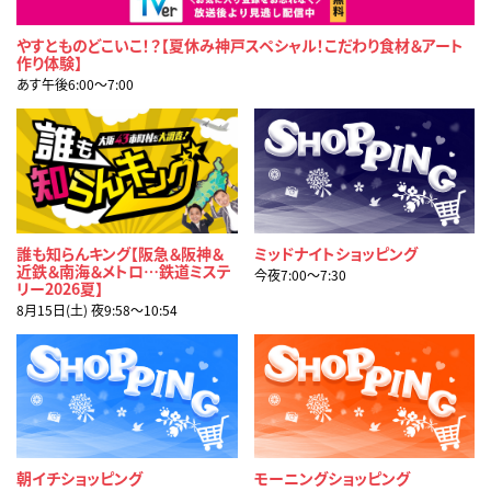
やすとものどこいこ！？【夏休み神戸スペシャル！こだわり食材＆アート
作り体験】
あす午後6:00〜7:00
誰も知らんキング【阪急＆阪神＆
ミッドナイトショッピング
近鉄＆南海＆メトロ…鉄道ミステ
今夜7:00〜7:30
リー2026夏】
8月15日(土) 夜9:58〜10:54
朝イチショッピング
モーニングショッピング