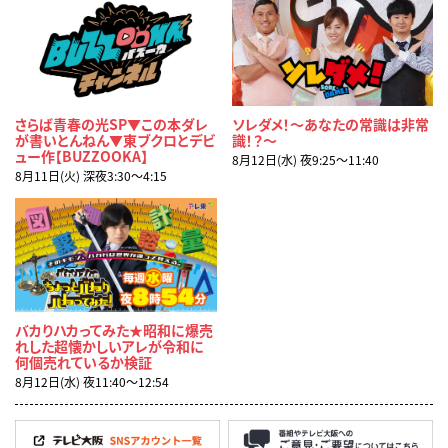
さらば青春の光SP▼この本ダレ
ソレダメ！～あなたの常識は非常
が書いとんねん▼東ブクロとデビ
識！？～
ュー作【BUZZOOKA】
8月12日(水) 夜9:25〜11:40
8月11日(火) 深夜3:30〜4:15
バカりハカってみた★昭和に爆売
れした超懐かしいアレが令和に
何個売れているか検証
8月12日(水) 夜11:40〜12:54