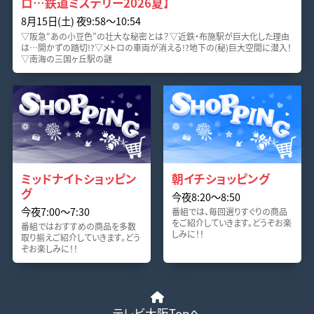
ロ…鉄道ミステリー2026夏】
8月15日(土) 夜9:58〜10:54
▽阪急“あの小豆色”の壮大な秘密とは？▽近鉄・布施駅が巨大化した理由
は…開かずの踏切!?▽メトロの車両が消える!?地下の(秘)巨大空間に潜入！
▽南海の三国ヶ丘駅の謎
ミッドナイトショッピン
朝イチショッピング
グ
今夜8:20〜8:50
今夜7:00〜7:30
番組では、毎回選りすぐりの商品
をご紹介していきます。どうぞお楽
番組ではおすすめの商品を多数
しみに！！
取り揃えご紹介していきます。どう
ぞお楽しみに！！
テレビ大阪Topへ