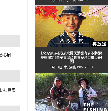
おとな旅あるき旅北野天満宮有する京都！
頂から崩
夏季限定！辛子豆腐に世界が注目推し畳！
再
8月13日(木) 深夜3:05〜3:37
ます。豊富