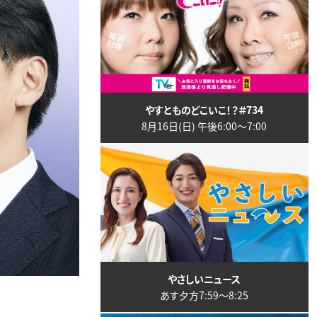
やすとものどこいこ！？＃734
8月16日(日) 午後6:00〜7:00
やさしいニュース
あす夕方7:59〜8:25