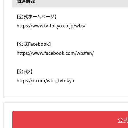
関連情報
【公式ホームページ】
https://www.tv-tokyo.co.jp/wbs/
【公式Facebook】
https://www.facebook.com/wbsfan/
【公式X】
https://x.com/wbs_tvtokyo
公式