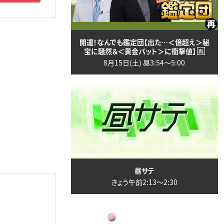
開運！なんでも鑑定団【出た…＜億超え＞秘
宝に騒然＆＜黄金バット＞に衝撃値】
再
8月15日(土) 昼3:54〜5:00
昼サテ
きょう午前2:13〜2:30