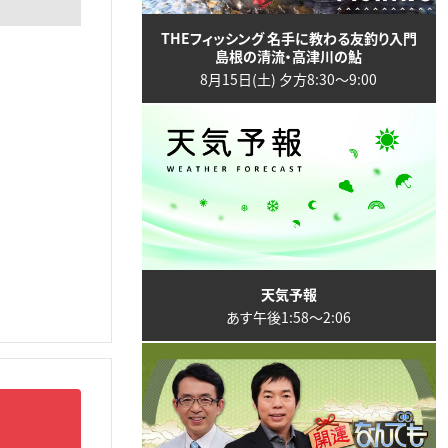
THEフィッシング 名手に教わる友釣り入門
島根の清流・高津川の鮎
8月15日(土) 夕方8:30〜9:00
天気予報
あす午後1:58〜2:06