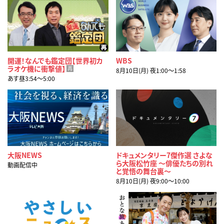
開運！なんでも鑑定団【世界初カ
WBS
ラオケ機に衝撃値】
再
8月10日(月) 夜1:00〜1:58
あす昼3:54〜5:00
大阪NEWS
ドキュメンタリー7傑作選 さよな
ら大阪松竹座 ～俳優たちの別れ
動画配信中
と覚悟の舞台裏～
8月10日(月) 夜9:00〜10:00