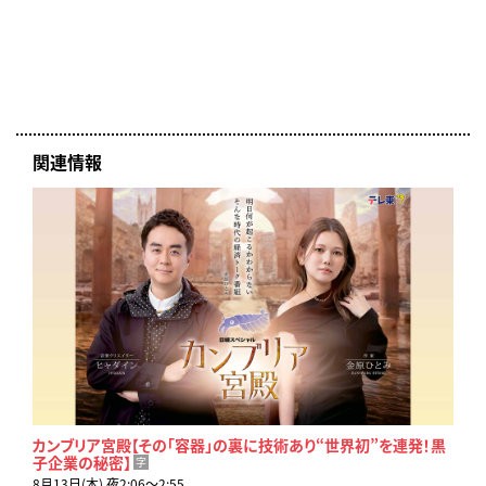
関連情報
カンブリア宮殿【その「容器」の裏に技術あり“世界初”を連発！黒
子企業の秘密】
字
8月13日(木) 夜2:06〜2:55