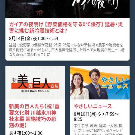
ガイアの夜明け 【野菜価格を守る0℃保存】 猛暑・災
害に挑む新冷蔵技術とは？
8月14日(金) 夜1:00〜1:54
猛暑で夏野菜の価格が高騰！冷凍・冷蔵ではない新技術で農家や消費者を
救う挑戦が始まった！しかし巨大倉庫を建設した熊本で大地震が発生…いき
なり真価が問われることに
新美の巨人たち【祝！重
やさしいニュース
要文化財 川越氷川神
8月10日(月) 夕方7:59〜
社本殿 超絶技巧の彫
8:25
刻の謎】
事件事故、政治、経済…大阪、関
西で今、何が起きている？テレビ
あす夜1:00〜1:30