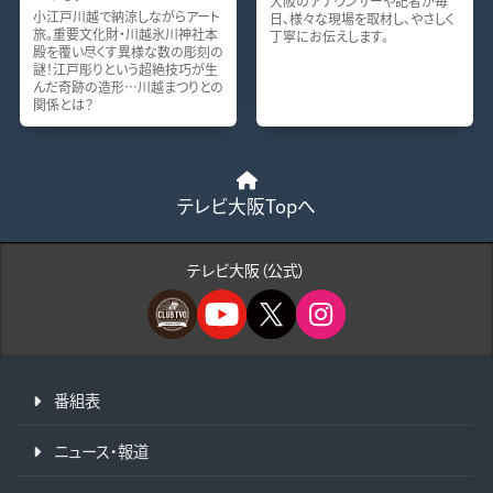
大阪のアナウンサーや記者が毎
小江戸川越で納涼しながらアート
日、様々な現場を取材し、やさしく
旅。重要文化財・川越氷川神社本
丁寧にお伝えします。
殿を覆い尽くす異様な数の彫刻の
謎！江戸彫りという超絶技巧が生
んだ奇跡の造形…川越まつりとの
関係とは？
テレビ大阪Topへ
テレビ大阪（公式）
番組表
ニュース・報道