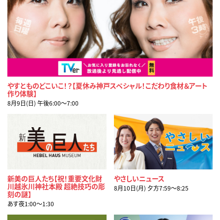
やすとものどこいこ！？【夏休み神戸スペシャル！こだわり食材＆アート
作り体験】
8月9日(日) 午後6:00〜7:00
新美の巨人たち【祝！重要文化財
やさしいニュース
川越氷川神社本殿 超絶技巧の彫
8月10日(月) 夕方7:59〜8:25
刻の謎】
あす夜1:00〜1:30