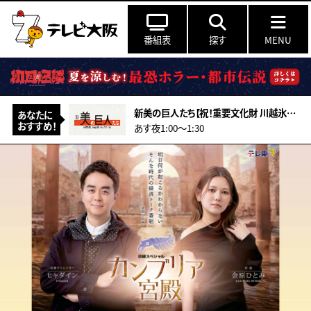
番組表
探す
MENU
新美の巨人たち【祝！重要文化財 川越氷川神社本殿 超絶技巧の彫刻の謎】
あなたに
おすすめ！
あす夜1:00〜1:30