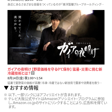
身近にあるさまざまな容器をつくっているのが「東洋製罐グループホールディングス」だ。知られざる“巨大黒子企業”、イノベーションを続ける秘密に迫る！
ガイアの夜明け 【野菜価格を守る0℃保存】 猛暑・災害に挑む新
冷蔵技術とは？
字
8月14日(金) 夜1:00〜1:54
猛暑で夏野菜の価格が高騰！冷凍・冷蔵ではない新技術で農家や消費者を救う挑戦が始まった！しかし巨大倉庫を建設した熊本で大地震が発生…いきなり真価が問われることに
おすすめ情報
以下、一部リンクにはアフィリエイトが含まれます。
テレビ大阪公式サイトはAmazonアソシエイト・プログラムに参加
し、Amazon.co.jpのサイトにリンクすることにより、広告料を得てい
ます。