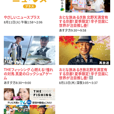
やさしいニュースプラス
おとな旅あるき旅 北野天満宮有
する京都！夏季限定！辛子豆腐に
8月11日(火) 午後1:58〜2:06
世界が注目推し畳！
あす夕方9:30〜9:58
THEフィッシング 心燃える！憧れ
おとな旅あるき旅北野天満宮有
の対馬 真夏のロックショアゲー
する京都！夏季限定！辛子豆腐に
ム
世界が注目推し畳！
再
あす夕方8:30〜9:00
8月13日(木) 深夜3:05〜3:37