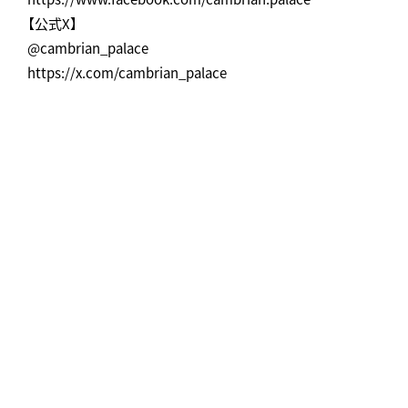
【公式X】
@cambrian_palace
https://x.com/cambrian_palace