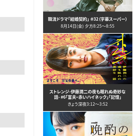
韓流ドラマ「結婚契約」 ＃32（字幕スーパー）
8月14日(金) 夕方8:25〜8:55
ストレンジ-伊藤潤二の夜も眠れぬ奇妙な
話- #6「富夫・赤いハイネック」「記憶」
きょう深夜3:12〜3:52