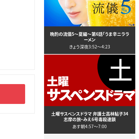
晩酌の流儀5～夏編～第6話「うま辛ニララ
ーメン
きょう深夜3:52〜4:23
土曜サスペンスドラマ 弁護士高林鮎子34
志摩の旅・みえ6号毒殺連鎖
あす朝4:57〜7:00