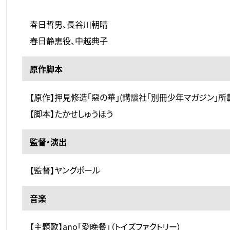
春日哲男、長谷川朝晴
春日静恵役、中越典子
原作脚本
【原作】押見修造「惡の華」(講談社「別冊少年マガジン」所
【脚本】たかせしゅうほう
監督・演出
【監督】ヤングポール
音楽
【主題歌】ano「愛晩餐」（トイズファクトリー）