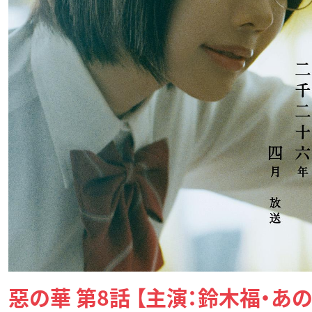
惡の華 第8話 【主演：鈴木福・あの