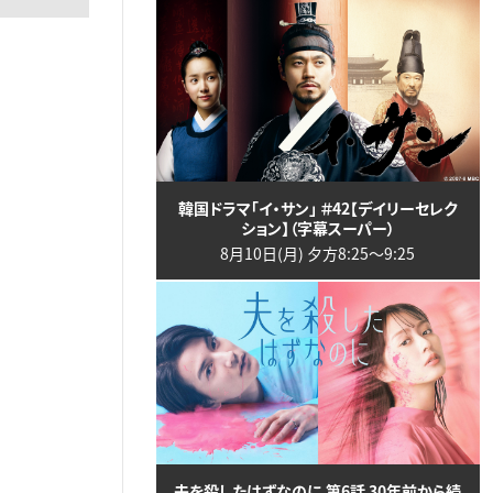
韓国ドラマ「イ・サン」 ＃42【デイリーセレク
ション】（字幕スーパー）
8月10日(月) 夕方8:25〜9:25
夫を殺したはずなのに 第6話 30年前から続