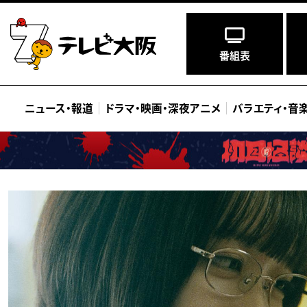
番組表
ニュース
・
報道
ドラマ
・
映画
・
深夜アニメ
バラエティ
・
音