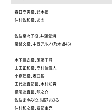
春日高男役、鈴木福
仲村佐和役、あの
佐伯奈々子役、井頭愛海
常磐文役、中西アルノ（乃木坂46）
木下亜衣役、須藤千尋
山田正和役、高村佳偉人
小島建役、坂口碧
田代巡査部長、木村知貴
横尾巡査長、龍之介
佐伯まゆみ役、紺野まひる
仲村和之役、堀部圭亮