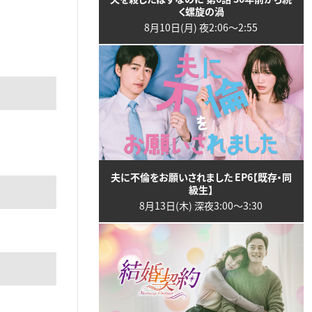
く螺旋の渦
8月10日(月) 夜2:06〜2:55
夫に不倫をお願いされました EP6【既存・同
級生】
8月13日(木) 深夜3:00〜3:30