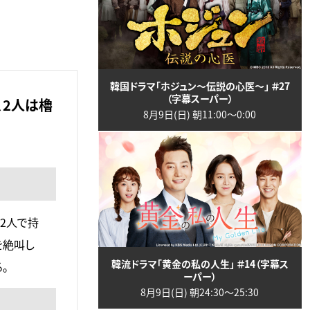
韓国ドラマ「ホジュン～伝説の心医～」 ＃27
（字幕スーパー）
、2人は櫓
8月9日(日) 朝11:00〜0:00
2人で持
を絶叫し
韓流ドラマ「黄金の私の人生」 ＃14（字幕ス
。
ーパー）
8月9日(日) 朝24:30〜25:30