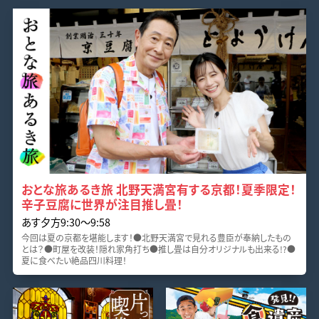
おとな旅あるき旅 北野天満宮有する京都！夏季限定！
辛子豆腐に世界が注目推し畳！
あす夕方9:30〜9:58
今回は夏の京都を堪能します！●北野天満宮で見れる豊臣が奉納したもの
とは？●町屋を改装！隠れ家角打ち●推し畳は自分オリジナルも出来る!?●
夏に食べたい絶品四川料理！