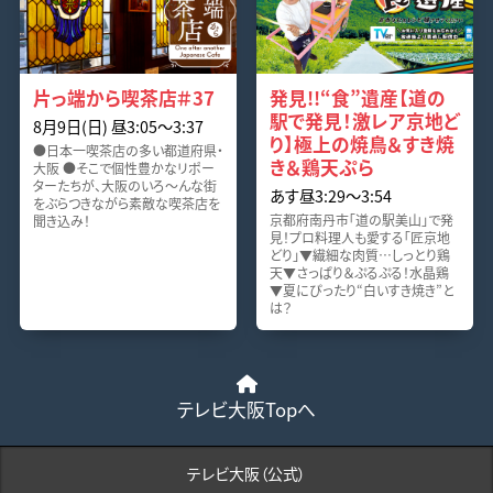
片っ端から喫茶店＃37
発見!!“食”遺産【道の
駅で発見！激レア京地ど
8月9日(日) 昼3:05〜3:37
り】極上の焼鳥＆すき焼
●日本一喫茶店の多い都道府県・
き＆鶏天ぷら
大阪 ●そこで個性豊かなリポー
ターたちが、大阪のいろ～んな街
あす昼3:29〜3:54
をぶらつきながら素敵な喫茶店を
京都府南丹市「道の駅美山」で発
聞き込み！
見！プロ料理人も愛する「匠京地
どり」▼繊細な肉質…しっとり鶏
天▼さっぱり＆ぷるぷる！水晶鶏
▼夏にぴったり“白いすき焼き”と
は？
テレビ大阪Topへ
テレビ大阪（公式）