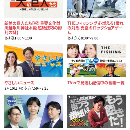
新美の巨人たち【祝！重要文化財
THEフィッシング 心燃える！憧れ
川越氷川神社本殿 超絶技巧の彫
の対馬 真夏のロックショアゲー
刻の謎】
ム
あす夜1:00〜1:30
あす夕方8:30〜9:00
やさしいニュース
TVerで見逃し配信中の番組一覧
8月10日(月) 夕方7:59〜8:25