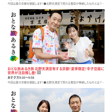
今回は夏の京都を堪能します！●北野天満宮で見れる豊臣が奉納したものとは？●町屋を改装！隠れ家角打ち●推し畳は自分オリジナルも出来る!?●夏に食べたい絶品四川料理！
おとな旅あるき旅 北野天満宮有する京都！夏季限定！辛子豆腐に
世界が注目推し畳！
字
あす夕方9:30〜9:58
今回は夏の京都を堪能します！●北野天満宮で見れる豊臣が奉納したものとは？●町屋を改装！隠れ家角打ち●推し畳は自分オリジナルも出来る!?●夏に食べたい絶品四川料理！