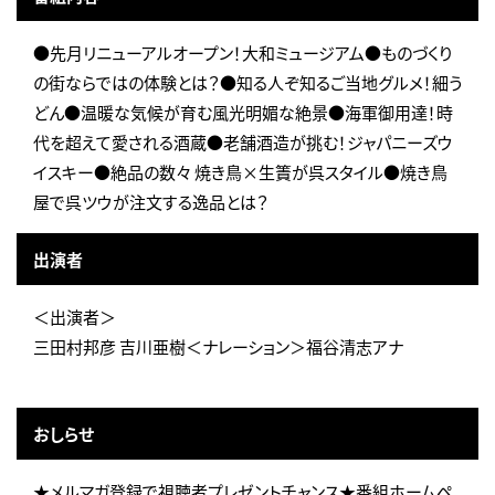
●先月リニューアルオープン！大和ミュージアム●ものづくり
の街ならではの体験とは？●知る人ぞ知るご当地グルメ！細う
どん●温暖な気候が育む風光明媚な絶景●海軍御用達！時
代を超えて愛される酒蔵●老舗酒造が挑む！ジャパニーズウ
イスキー●絶品の数々 焼き鳥×生簀が呉スタイル●焼き鳥
屋で呉ツウが注文する逸品とは？
出演者
＜出演者＞
三田村邦彦 吉川亜樹＜ナレーション＞福谷清志アナ
おしらせ
★メルマガ登録で視聴者プレゼントチャンス★番組ホームペ