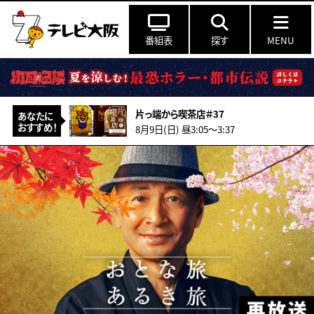
番組表
探す
MENU
片っ端から喫茶店＃37
あなたに
おすすめ！
8月9日(日) 昼3:05〜3:37