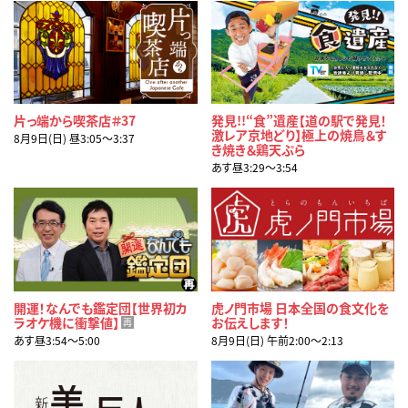
片っ端から喫茶店＃37
発見!!“食”遺産【道の駅で発見！
激レア京地どり】極上の焼鳥＆す
8月9日(日) 昼3:05〜3:37
き焼き＆鶏天ぷら
あす昼3:29〜3:54
開運！なんでも鑑定団【世界初カ
虎ノ門市場 日本全国の食文化を
ラオケ機に衝撃値】
お伝えします！
再
あす昼3:54〜5:00
8月9日(日) 午前2:00〜2:13