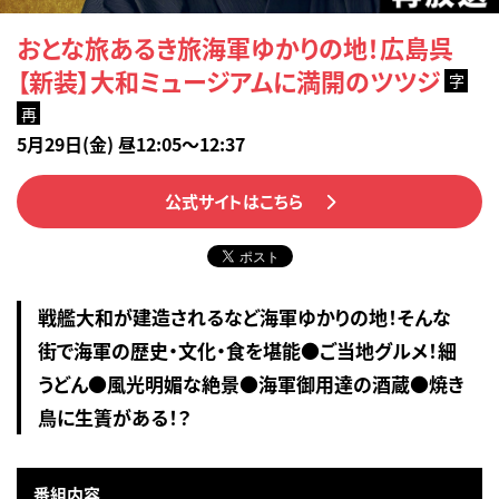
おとな旅あるき旅海軍ゆかりの地！広島呉
【新装】大和ミュージアムに満開のツツジ
字
再
5月29日(金) 昼12:05～12:37
公式サイトはこちら
戦艦大和が建造されるなど海軍ゆかりの地！そんな
街で海軍の歴史・文化・食を堪能●ご当地グルメ！細
うどん●風光明媚な絶景●海軍御用達の酒蔵●焼き
鳥に生簀がある！？
番組内容