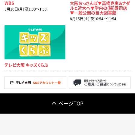
WBS
大阪おっさんぽ▼高橋克実＆ナダ
ルと近大へ▼学内の(秘)寿司店
8月10日(月) 夜1:00〜1:58
▼一般公開の巨大図書館
8月15日(土) 夜10:54〜11:54
テレビ大阪 キッズくらぶ
ページTOP