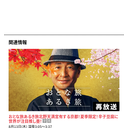
関連情報
おとな旅あるき旅北野天満宮有する京都！夏季限定！辛子豆腐に
世界が注目推し畳！
字
再
8月13日(木) 深夜3:05〜3:37