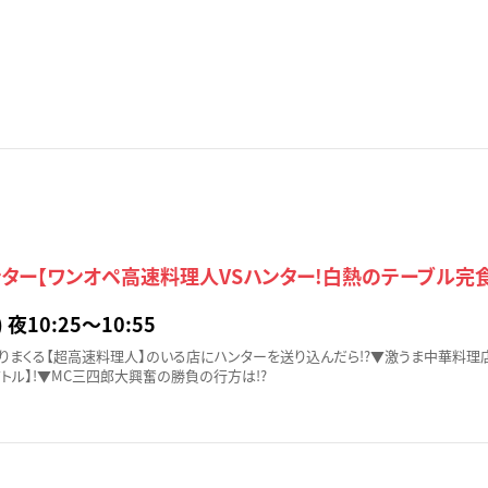
ター【ワンオペ高速料理人VSハンター!白熱のテーブル完食
 夜10:25〜10:55
りまくる【超高速料理人】のいる店にハンターを送り込んだら!?▼激うま中華料理店
トル】!▼MC三四郎大興奮の勝負の行方は!?