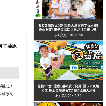
おとな旅あるき旅 北野天満宮有する京都！
夏季限定！辛子豆腐に世界が注目推し畳！
あす夕方9:30〜9:58
男子藤原
が挑むス
発見!!“食”遺産【道の駅で発見！激レア京地
どり】極上の焼鳥＆すき焼き＆鶏天ぷら
子＜藤原丈
あす昼3:29〜3:54