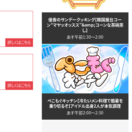
優香のサンデークッキング【韓国屋台コー
ン“マヤッオッスス”&amp;コーンな茶碗蒸
し】
あす午前1:30〜2:00
詳しくはこちら
詳しくはこちら
ぺこもぐキッチン【冷たいメン料理で酷暑を
乗り切るぞ】アイドル出身2人が本気調理
あす午前2:00〜2:30