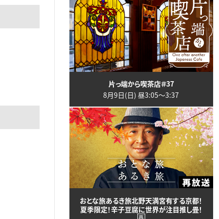
片っ端から喫茶店＃37
8月9日(日) 昼3:05〜3:37
おとな旅あるき旅北野天満宮有する京都！
夏季限定！辛子豆腐に世界が注目推し畳！
再