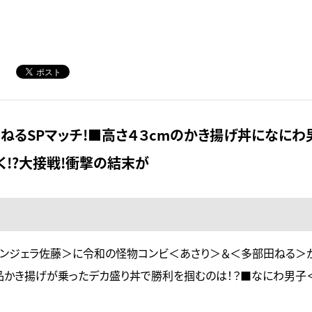
ねるSPマッチ!■高さ４３cmのかき揚げ丼になにわ
!?大接戦!衝撃の結末が
アンジェラ佐藤＞に令和の怪物コンビ＜あさり＞＆＜多部田ねる＞
枚の絶品かき揚げが乗ったデカ盛り丼で勝利を掴むのは！？■なにわ男