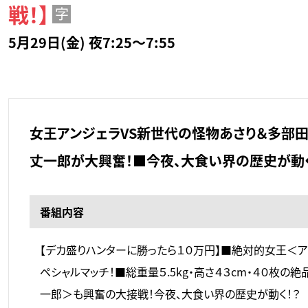
戦！】
字
5月29日(金) 夜7:25～7:55
女王アンジェラVS新世代の怪物あさり＆多部田
丈一郎が大興奮！■今夜、大食い界の歴史が動く
番組内容
【デカ盛りハンターに勝ったら１０万円】■絶対的女王＜
ペシャルマッチ！■総重量５.5kg・高さ４３cm・４０
一郎＞も興奮の大接戦！今夜、大食い界の歴史が動く！？