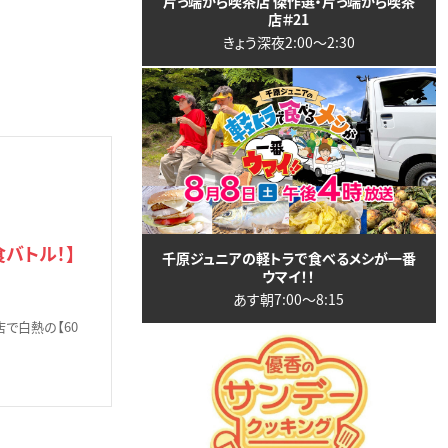
片っ端から喫茶店 傑作選・片っ端から喫茶
店＃21
きょう深夜2:00〜2:30
バトル！】
千原ジュニアの軽トラで食べるメシが一番
ウマイ！！
あす朝7:00〜8:15
で白熱の【60