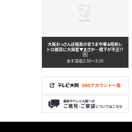
大阪おっさんぽ福島の安うま中華＆昭和レ
トロ雑貨に大興奮▼まさか…橋下が不正!?
再
あす深夜2:30〜3:29